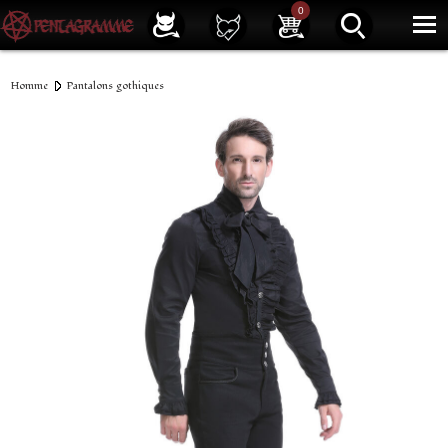
Service client
01 40 39 07 94
0
|
Newsletter
| |
Facebook
|
Instagram
Homme
Pantalons gothiques