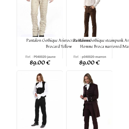
Pantalon Gothique Aristocrate Homme
Pantalon Gothique steampunk Ari
Brocard Yellow
Homme Broca marronrd Ma
Ref. :
P040020-jaune
Ref. :
p040020-marron
89.00 €
89.00 €
S -
M
-
L
- XL -
2XL
-
4XL
-
S -
M
-
L
- XL -
2XL
-
3XL
-
3XL
-
5XL
4XL
-
5XL