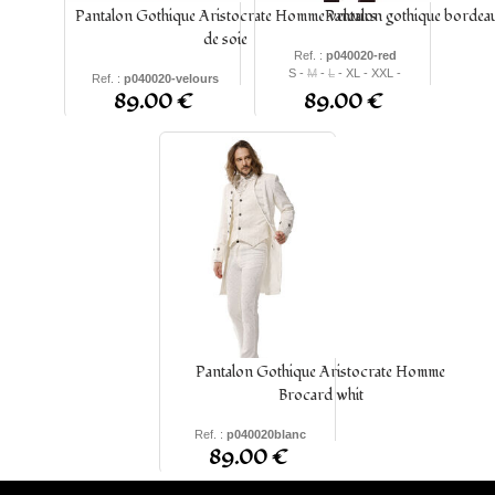
Pantalon Gothique Aristocrate Homme velours
Pantalon gothique bordea
de soie
Ref. :
p040020-red
S -
M
-
L
- XL - XXL -
Ref. :
p040020-velours
XXXL -
4XL
-
5XL
89.00 €
89.00 €
S -
M
-
L
- XL -
2XL
-
4XL
-
3XL
-
5XL
Pantalon Gothique Aristocrate Homme
Brocard whit
Ref. :
p040020blanc
89.00 €
S -
M
-
L
- XL - XXL - XXL
- XXXL -
4XL
-
5XL