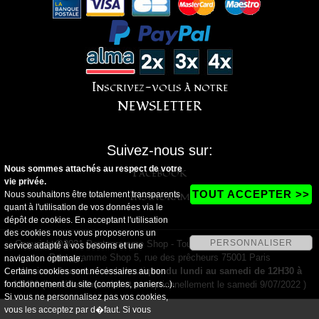
Inscrivez-vous à notre
NEWSLETTER
Suivez-nous sur:
Nous sommes attachés au respect de votre
Facebook
vie privée.
Instagram
TOUT ACCEPTER >>
Nous souhaitons être totalement transparents
quant à l'utilisation de vos données via le
dépôt de cookies. En acceptant l'utilisation
des cookies nous vous proposerons un
PERSONNALISER
Copyright@2021 Pentagramme Shop - Tous droits réservés - Magasin
service adapté à vos besoins et une
Pentagramme Shop 5, rue des prêcheurs 75001 Paris
navigation optimale.
Horaires d'ouverture de la boutique:
du lundi au samedi de 12H30 à
Certains cookies sont nécessaires au bon
fonctionnement du site (comptes, paniers...).
19H30
(fermé le dimanche et exceptionnellement le samedi 9/07/2022 )
Si vous ne personnalisez pas vos cookies,
vous les acceptez par d�faut. Si vous