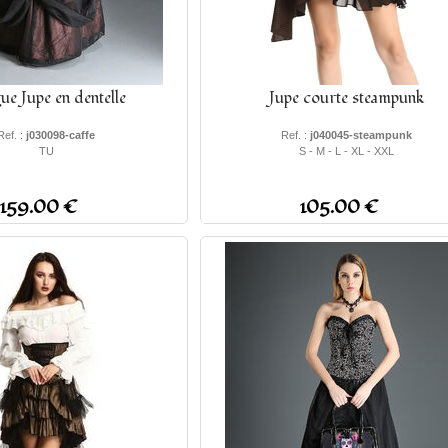
ue Jupe en dentelle
Jupe courte steampunk
Ref. :
j030098-caffe
Ref. :
j040045-steampunk
TU
S - M - L - XL - XXL
159.00 €
105.00 €