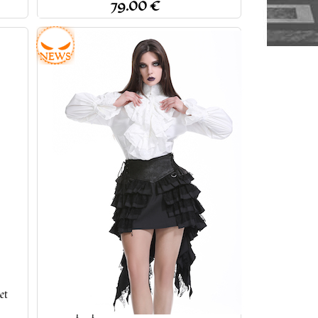
79.00 €
Jupe steampunk gothique à volants
et
superposés et ceinture effet cuir