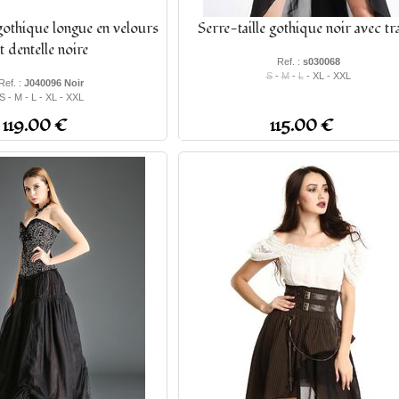
gothique longue en velours
Serre-taille gothique noir avec tr
t dentelle noire
Ref. :
s030068
S
-
M
-
L
- XL - XXL
Ref. :
J040096 Noir
S - M - L - XL - XXL
119.00 €
115.00 €