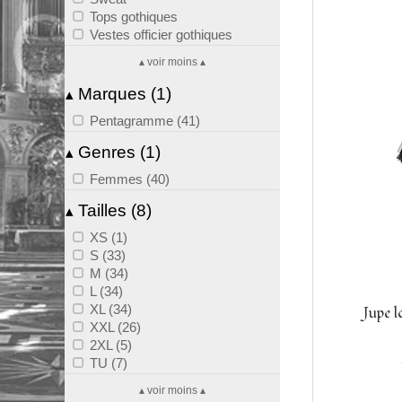
Tops gothiques
Vestes officier gothiques
▴ voir moins ▴
Marques (1)
▴
Pentagramme (41)
Genres (1)
▴
Femmes (40)
Tailles (8)
▴
XS (1)
S (33)
M (34)
L (34)
XL (34)
Jupe l
XXL (26)
2XL (5)
TU (7)
▴ voir moins ▴