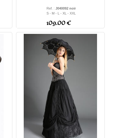
Ref. :
J040092 noir
S - M - L - XL - XXL
109.00 €