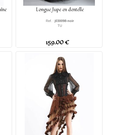
aîne
Longue Jupe en dentelle
Ref. :
j030098-noir
TU
159.00 €