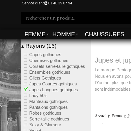
Service client
01 40 39 07 94
FEMME
HOMME
CHAUSSURES
Rayons (16)
▴
Capes gothiques
Jupes et ju
Chemises gothiques
Corsets serre-taille gothiques
La marque Pentagr
Ensembles gothiques
Nous en avons pour
Gilets Gothiques
D'autant plus que 
Jupes Courtes gothiques
sont indémodables 
Jupes Longues gothiques
Lady 50's
Alors n'hési
Manteaux gothiques
Pantalons gothiques
Nous avons ce qu'i
Robes gothiques
Accueil
Femme
J
jupes sexy sans oub
Serre-taille gothiques
Sexy & Glamour
Sweat