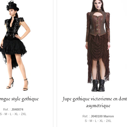
ongue style gothique
Jupe gothique victorienne en dent
asymétrique
Ref. :
J040074
S - M - L - XL - 2XL
Ref. :
J040100 Marron
S - M - L - XL - 2XL