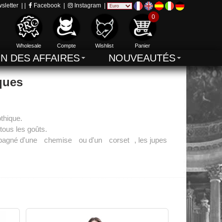
sletter
| |
Facebook
|
Instagram
|
0
Wholesale
Compte
Wishlist
Panier
IN DES AFFAIRES
NOUVEAUTÉS
ques
thique.
tous les goûts.
mpagné d'une
chemise
ou d'un
corset
, les jupes
 que des jupes en velours, des jupes serre-taille ou des