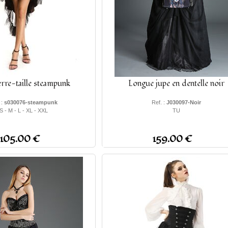
erre-taille steampunk
Longue jupe en dentelle noir
 :
s030076-steampunk
Ref. :
J030097-Noir
S - M - L - XL - XXL
TU
105.00 €
159.00 €