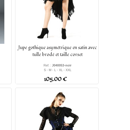
Jupe gothique asymétrique en satin avec
tulle brodé et taille corset
Ref. :
J040053-noir
S - M - L - XL - XXL
105.00 €