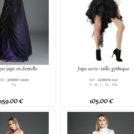
ue jupe en dentelle
Jupe serre-taille gothique
Ref. :
j030097-violet
Ref. :
s030076-noir
TU
S - M - L - XL - XXL
159.00 €
105.00 €