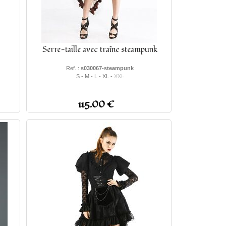
Serre-taille avec traîne steampunk
Ref. :
s030067-steampunk
S - M - L - XL -
XXL
115.00 €