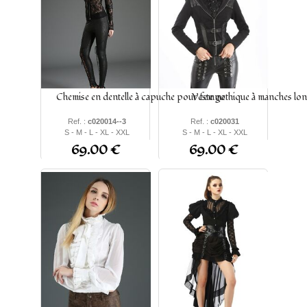
irait parfaitement avec nos chemises
Alors n'hésitez plus
Et adopter le style qui correspond à vos envies et laissez-vous
envoûter par l'univers gothique
Chemise en dentelle à capuche pour femme
Veste gothique à manches lo
Ref. :
c020014--3
Ref. :
c020031
S - M - L - XL - XXL
S - M - L - XL - XXL
69.00 €
69.00 €