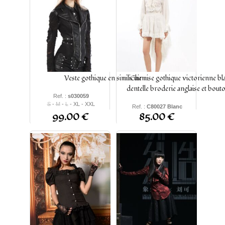
Veste gothique en similicuir
Chemise gothique victorienne bl
dentelle broderie anglaise et bout
Ref. :
s030059
S
-
M
-
L
- XL - XXL
Ref. :
C80027 Blanc
99.00 €
85.00 €
XS - S - M - L - XL - 2XL -
3XL