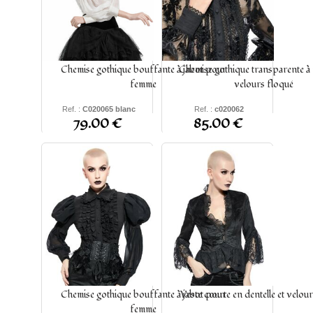
Chemise gothique bouffante à jabot pour
Chemise gothique transparente à 
femme
velours floqué
Ref. :
C020065 blanc
Ref. :
c020062
79.00 €
85.00 €
S - M - L - XL - XXL - xxxl
S - M - L - XL - XXL -
XXXL
Chemise gothique bouffante à jabot pour
Veste courte en dentelle et velour
femme