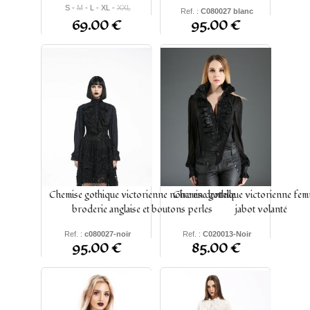
S -
M
- L - XL -
XXL
Ref. :
C080027 blanc
69.00 €
95.00 €
S - M - L - XL - 2XL - 3XL -
XS
Chemise gothique victorienne noire en dentelle
Chemise gothique victorienne fem
broderie anglaise et boutons perles
jabot volanté
Ref. :
c080027-noir
Ref. :
C020013-Noir
95.00 €
85.00 €
S - M - L - XL - 2XL - 3XL -
S - M - L - XL - XXL -
XS
XXXL