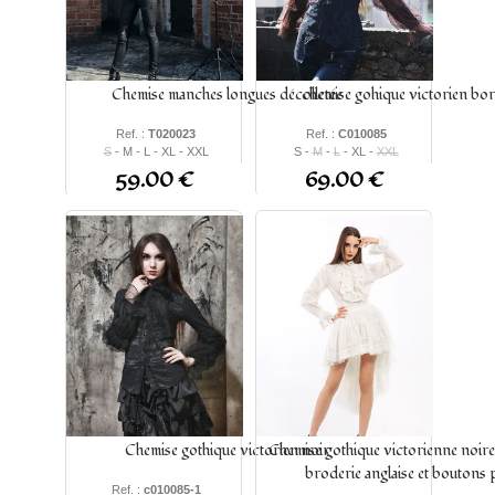
Chemise manches longues décolletée
chemise gohique victorien bo
Ref. :
T020023
Ref. :
C010085
S
- M - L - XL - XXL
S -
M
-
L
- XL -
XXL
59.00 €
69.00 €
Chemise gothique victorien noir
Chemise gothique victorienne noire 
broderie anglaise et boutons 
Ref. :
c010085-1