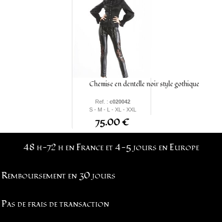
Chemise en dentelle noir style gothique
Ref. :
c020042
S - M - L - XL - XXL
75.00 €
48 h-72 h en France et 4-5 jours en Europe
Remboursement en 30 jours
Pas de frais de transaction