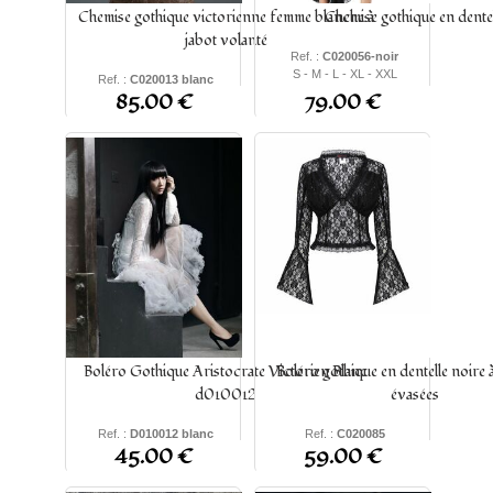
Chemise gothique victorienne femme blanche à
Chemise gothique en dentel
jabot volanté
Ref. :
C020056-noir
S - M - L - XL - XXL
Ref. :
C020013 blanc
85.00 €
79.00 €
S - M - L - XL - XXL -
XXXL
Boléro Gothique Aristocrate Victorien Blanc
Boléro gothique en dentelle noire
d010012
évasées
Ref. :
D010012 blanc
Ref. :
C020085
45.00 €
59.00 €
S - M - L - XL
S - M - L - XL - XXL