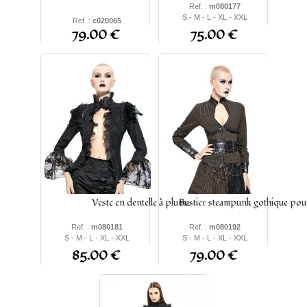
Ref. :
m080177
S - M - L - XL - XXL
Ref. :
c020065
79.00 €
75.00 €
S - M - L - XL - XXL - xxxl
Veste en dentelle à plume
Bustier steampunk gothique po
Ref. :
m080181
Ref. :
m080192
S - M - L - XL - XXL
S - M - L - XL - XXL
85.00 €
79.00 €