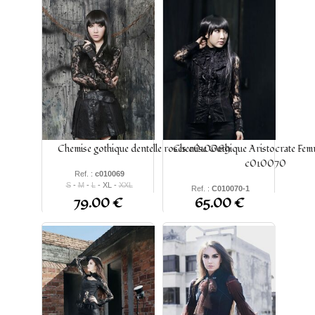
Chemise gothique dentelle roses c010069
Chemise Gothique Aristocrate Femm
c010070
Ref. :
c010069
S
-
M
-
L
- XL -
XXL
Ref. :
C010070-1
79.00 €
65.00 €
S - M - L - XL - XXL