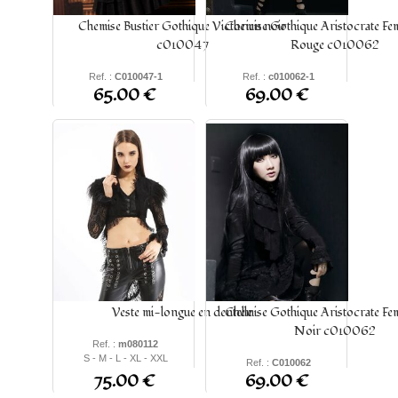
Chemise Bustier Gothique Victorien noir
Chemise Gothique Aristocrate Fe
c010047
Rouge c010062
Ref. :
C010047-1
Ref. :
c010062-1
65.00 €
69.00 €
S
-
M
-
L
-
XL
- XXL
S -
M
-
L
-
XL
-
XXL
Veste mi-longue en dentelle
Chemise Gothique Aristocrate Fe
Noir c010062
Ref. :
m080112
S - M - L - XL - XXL
Ref. :
C010062
75.00 €
69.00 €
S
-
M
- L - XL -
XXL