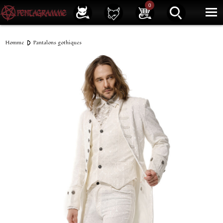
Service client
01 40 39 07 94
0
|
Newsletter
| |
Facebook
|
Instagram
Homme
Pantalons gothiques