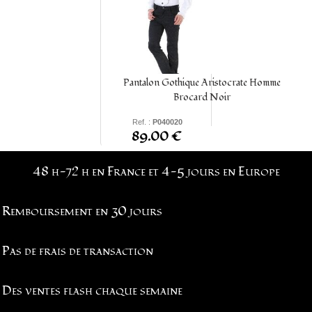
Pantalon Gothique Aristocrate Homme
Brocard Noir
Ref. :
P040020
89.00 €
S -
M
-
L
- XL - XXL -
XXXL -
4XL
-
5XL
48 h-72 h en France et 4-5 jours en Europe
Remboursement en 30 jours
Pas de frais de transaction
Des ventes flash chaque semaine