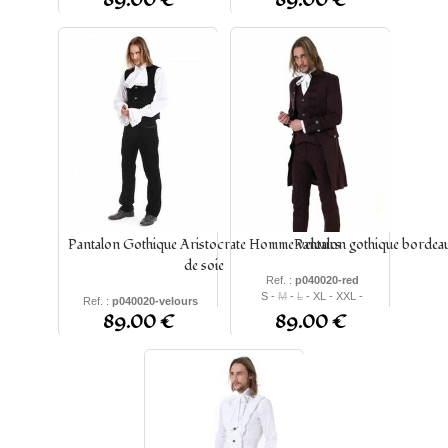
89.00 €
89.00 €
3XL
-
5XL
4XL
-
5XL
Pantalon Gothique Aristocrate Homme velours
Pantalon gothique bordea
de soie
Ref. :
p040020-red
S -
M
-
L
- XL - XXL -
Ref. :
p040020-velours
XXXL -
4XL
-
5XL
89.00 €
89.00 €
S -
M
-
L
- XL -
2XL
-
4XL
-
3XL
-
5XL