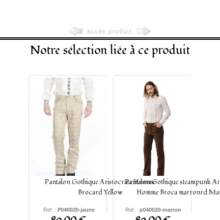
Notre sélection liée à ce produit
Pantalon Gothique Aristocrate Homme
Pantalon Gothique steampunk Ari
Brocard Yellow
Homme Broca marronrd Ma
Ref. :
P040020-jaune
Ref. :
p040020-marron
S -
M
-
L
- XL -
2XL
-
4XL
-
S -
M
-
L
- XL -
2XL
-
3XL
-