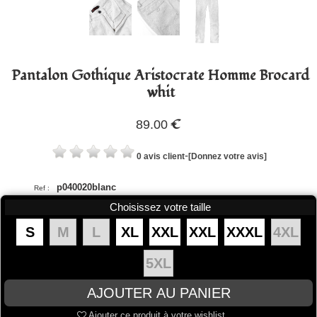
Pantalon Gothique Aristocrate Homme Brocard
whit
€
89.00
-
0 avis client
[Donnez votre avis]
p040020blanc
Ref :
Choisissez votre taille
S
M
L
XL
XXL
XXL
XXXL
4XL
5XL
Ajouter ce produit à votre wishlist.