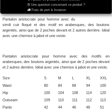
Une question concernant ce produit ?
Frais de port & livraison
Pantalon aristocrate pour homme avec du
simili cuir floqué et des motif en arabesques, des boutons
argentés, ainsi que de 2 poches devant et 2 autres derrière. Idéal
avec une chemise à jabot et une veste.
Pantalon aristocrate pour homme avec des motifs en
arabesques, des boutons argentés, ainsi que de 2 poches devant
et 2 autres derrière. Idéal avec une chemise à jabot et une veste.
Size
S
M
L
XL
XXL
Waist
80
84
88
94
100
Hip
100
104
108
114
120
Outseam
109
110
111
112
113
Pants
42
44
46
48
51