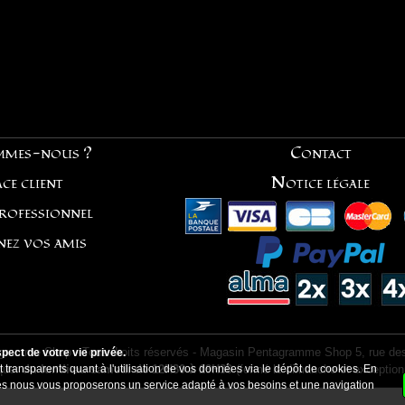
mmes-nous ?
Contact
ce client
Notice légale
professionnel
nez vos amis
ramme Shop - Tous droits réservés - Magasin Pentagramme Shop 5, rue des
ect de votre vie privée.
ique:
 transparents quant à l'utilisation de vos données via le dépôt de cookies. En
du lundi au samedi de 12H30 à 19H30
(fermé le dimanche et exception
kies nous vous proposerons un service adapté à vos besoins et une navigation