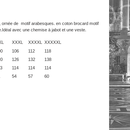
, ornée de motif arabesques. en coton brocard motif
e.Idéal avec une chemise à jabot et une veste.
XL
XXXL
XXXXL
XXXXXL
00
106
112
118
20
126
132
138
3
114
114
114
1
54
57
60