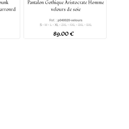
punk
Pantalon Gothique Aristocrate Homme
arronrd
velours de soie
Ref. :
p040020-velours
S -
M
-
L
- XL -
2XL
-
4XL
-
3XL
-
5XL
5XL
89.00 €