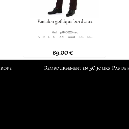
Pantalon gothique bordeaux
Ref. :
p040020-red
S -
M
-
L
- XL - XXL - XXXL -
4XL
-
5XL
89.00 €
urope
Remboursement en 30 jours
Pas de 