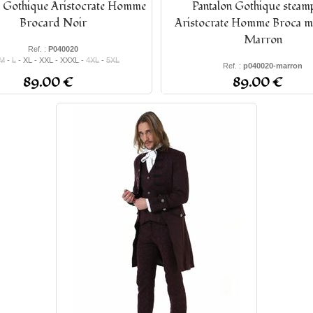
n Gothique Aristocrate Homme
Pantalon Gothique steam
Brocard Noir
Aristocrate Homme Broca m
Marron
Ref. :
P040020
M
-
L
- XL - XXL - XXXL -
4XL
-
5XL
Ref. :
p040020-marron
S -
M
-
L
- XL -
2XL
-
3XL
-
4XL
-
89.00 €
89.00 €