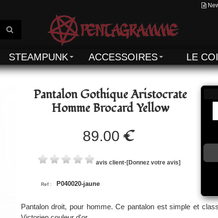
New
STEAMPUNK
ACCESSOIRES
LE CO
Pantalon Gothique Aristocrate
Homme Brocard Yellow
€
89.00
-
avis client
[Donnez votre avis]
P040020-jaune
Ref :
Pantalon droit, pour homme. Ce pantalon est simple et class
Victorien couleur d'or .