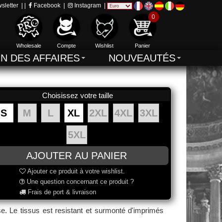
sletter
| |
Facebook
|
Instagram
|
0
Wholesale
Compte
Wishlist
Panier
IN DES AFFAIRES
NOUVEAUTÉS
Choisissez votre taille
S
M
L
XL
2XL
4XL
3XL
5XL
Ajouter ce produit à votre wishlist.
Une question concernant ce produit ?
Frais de port & livraison
e. Le tissus est resistant et surmonté d'imprimés