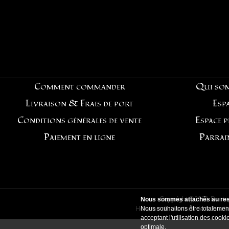
Comment commander
Qui so
Livraison & Frais de port
Espa
Conditions générales de vente
Espace 
Paiement en ligne
Parrai
Copyright@2021 Pentag
Nous sommes attachés au resp
Horaires d'ouverture de la bout
Nous souhaitons être totalement
acceptant l'utilisation des coo
optimale.