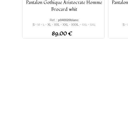
Pantalon Gothique Aristocrate Homme
Pantalo
Brocard whit
Ref. :
p040020blanc
S -
M
-
L
- XL - XXL - XXL - XXXL -
4XL
-
5XL
S -
89.00 €