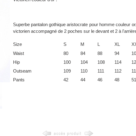
Superbe pantalon gothique aristocrate pour homme couleur or
victorien accompagné de 2 poches sur le devant et 2 à l'arrièr
Size
S
M
L
XL
X
Waist
80
84
88
94
1
Hip
100
104
108
114
1
Outseam
109
110
111
112
11
Pants
42
44
46
48
5