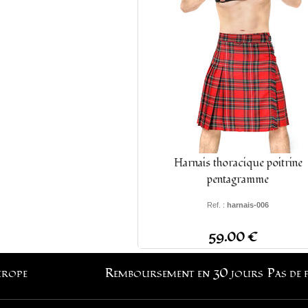
Harnais thoracique poitrine
pentagramme
Ref. :
harnais-006
59.00 €
urope
Remboursement en 30 jours
Pas de 