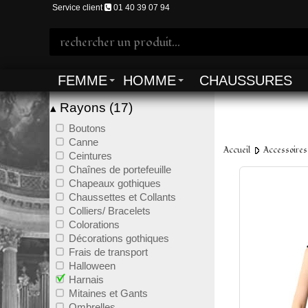
Service client
01 40 39 07 94
FEMME
HOMME
CHAUSSURES
Rayons (17)
▴
Boutons
Canne
Accueil
Accessoires
Ceintures
Chaînes de portefeuille
Chapeaux gothiques
Chaussettes et Collants
Colliers/ Bracelets
Colorations
Décorations gothiques
Frais de transport
Halloween
Harnais
Mitaines et Gants
Ombrelles