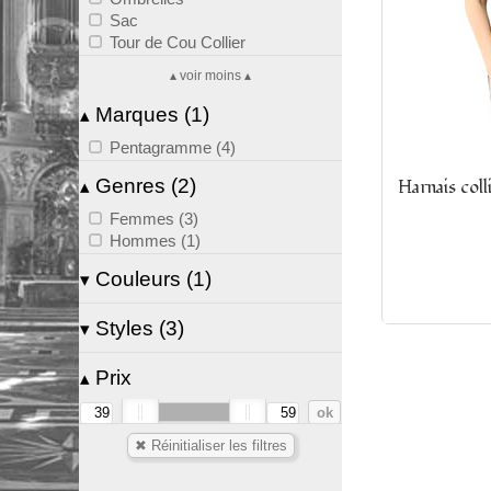
Sac
Tour de Cou Collier
▴ voir moins ▴
Marques (1)
▴
Pentagramme (4)
Genres (2)
▴
Harnais coll
Femmes (3)
Hommes (1)
Couleurs (1)
▾
Noir (4)
Styles (3)
▾
Rock (4)
Prix
▴
Sexy (4)
Steampunk (4)