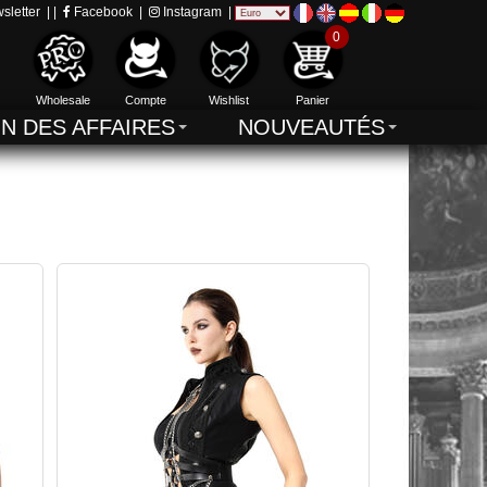
sletter
| |
Facebook
|
Instagram
|
0
Wholesale
Compte
Wishlist
Panier
IN DES AFFAIRES
NOUVEAUTÉS