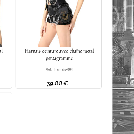
al
Harnais ceinture avec chaîne metal
pentagramme
Ref. :
harnais-004
39.00 €