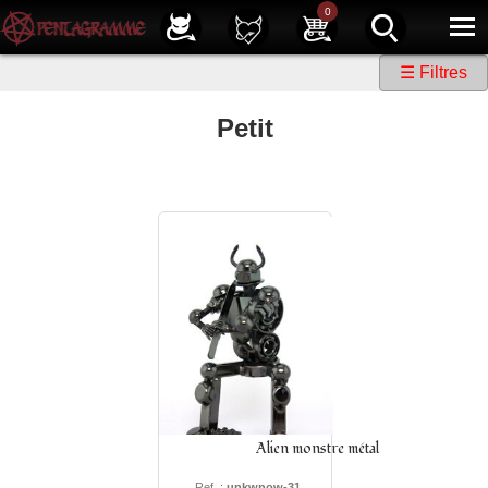
Service client
01 40 39 07 94
0
|
Newsletter
| |
Facebook
|
Instagram
☰ Filtres
Petit
Alien monstre métal
Ref. :
unkwnow-31