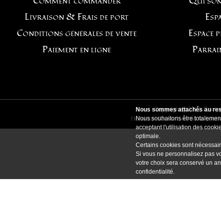
Comment commander
Qui so
Livraison & Frais de port
Espa
Conditions générales de vente
Espace 
Paiement en ligne
Parrai
Copyright@2021 Pentag
Nous sommes attachés au resp
Horaires d'ouverture de la bout
Nous souhaitons être totalement
acceptant l'utilisation des coo
optimale.
Certains cookies sont nécessair
Si vous ne personnalisez pas vo
votre choix sera conservé un an
confidentialité
.