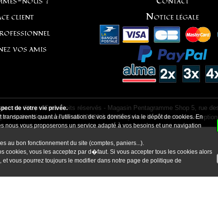
mmes-nous ?
Contact
ce client
Notice légale
professionnel
nez vos amis
ramme Shop - Tous droits réservés - Magasin Pentagramme Shop 5, rue des
ect de votre vie privée.
ique:
 transparents quant à l'utilisation de vos données via le dépôt de cookies. En
du lundi au samedi de 12H30 à 19H30
(fermé le dimanche et exception
kies nous vous proposerons un service adapté à vos besoins et une navigation
es au bon fonctionnement du site (comptes, paniers...).
s cookies, vous les acceptez par d�faut. Si vous accepter tous les cookies alors
, et vous pourrez toujours le modifier dans notre page de
politique de