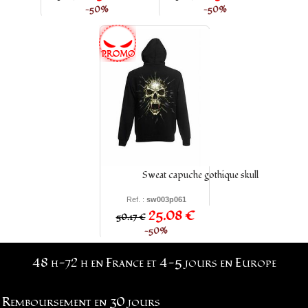
−50%
−50%
Sweat capuche gothique skull
Ref. :
sw003p061
25.08 €
50.17 €
−50%
48 h-72 h en France et 4-5 jours en Europe
Remboursement en 30 jours