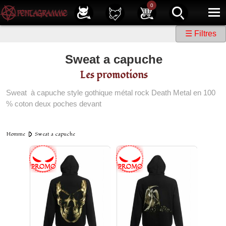
Service client
01 40 39 07 94
0
|
Newsletter
| |
Facebook
|
Instagram
☰ Filtres
Sweat a capuche
Les promotions
Sweat à capuche style gothique métal rock Death Metal en 100
% coton deux poches devant
Homme
Sweat a capuche