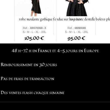
robe moulante gothique fendue sur les côtés
top veste dentelle boléro p
Ref. :
XR070068--3
Ref. :
M090049
S - M - L - XL - XXL
S - M - L - XL - 2XL
105.00 €
95.00 €
48 h-72 h en France et 4-5 jours en Europe
Remboursement en 30 jours
Pas de frais de transaction
Des ventes flash chaque semaine