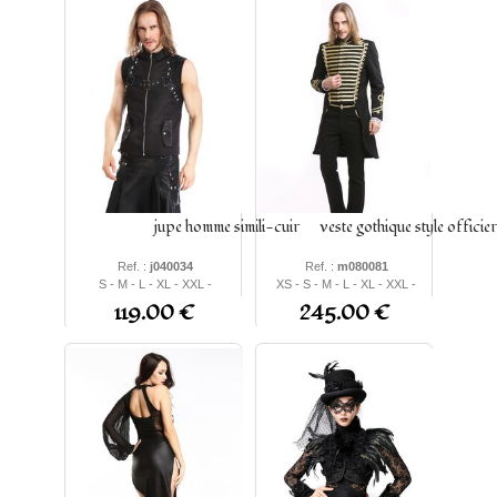
jupe homme simili-cuir
veste gothique style officier
Ref. :
j040034
Ref. :
m080081
S - M - L - XL - XXL -
XS - S - M - L - XL - XXL -
XXXL
XXXL
119.00 €
245.00 €