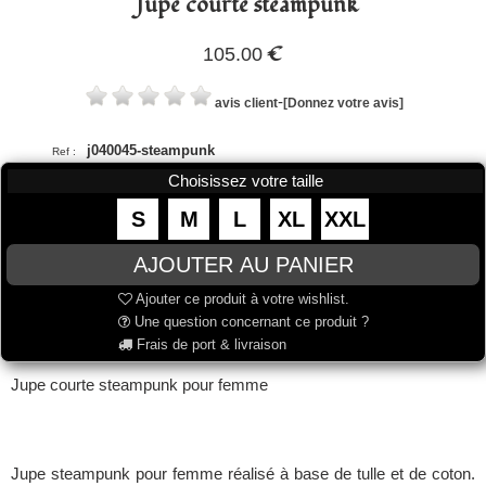
Jupe courte steampunk
€
105.00
-
avis client
[Donnez votre avis]
j040045-steampunk
Ref :
Choisissez votre taille
S
M
L
XL
XXL
Ajouter ce produit à votre wishlist.
Une question concernant ce produit ?
Frais de port & livraison
Jupe courte steampunk pour femme
Jupe steampunk pour femme réalisé à base de tulle et de coton.