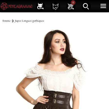
Service client
01 40 39 07 94
0
|
Newsletter
| |
Facebook
|
Instagram
Femme
Jupes Longues gothiques