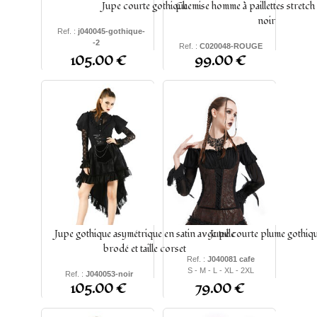
Jupe courte gothique
Chemise homme à paillettes stretch 
noir
Ref. :
j040045-gothique-
-2
Ref. :
C020048-ROUGE
S - M - L - XL - XXL
105.00 €
99.00 €
S - M - L - XL - 2XL - 3XL
Jupe gothique asymétrique en satin avec tulle
Jupe courte plume gothiq
brodé et taille corset
Ref. :
J040081 cafe
S - M - L - XL - 2XL
Ref. :
J040053-noir
105.00 €
79.00 €
S - M - L - XL - XXL