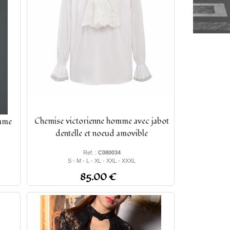
Chemise victorienne homme avec jabot
emme
dentelle et noeud amovible
Ref. :
C080034
S - M - L - XL - XXL - XXXL
85.00 €