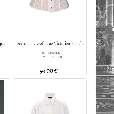
que
Serre Taille Gothique Victorien Blanche
Ref. :
S9423LS
S - M - L - XL - XXL
59.00 €