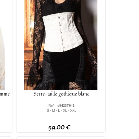
omme
Serre-taille gothique blanc
Ref. :
s9423TH-1
S - M - L - XL - XXL
59.00 €