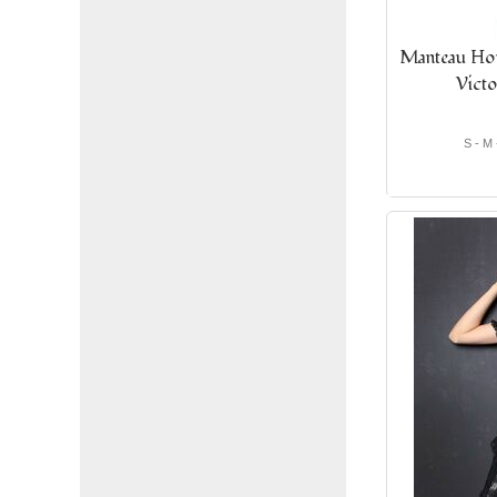
Manteau Hom
Victo
S - M 