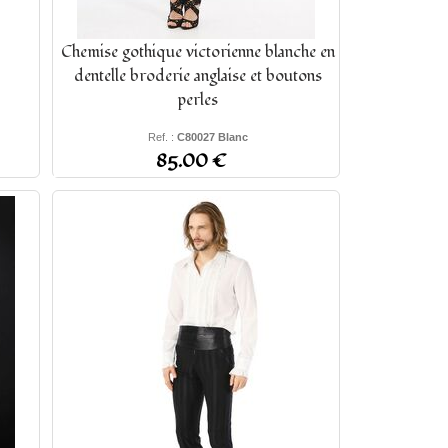
Chemise gothique victorienne blanche en
dentelle broderie anglaise et boutons
perles
Ref. :
C80027 Blanc
XS - S - M - L - XL - 2XL - 3XL
85.00 €