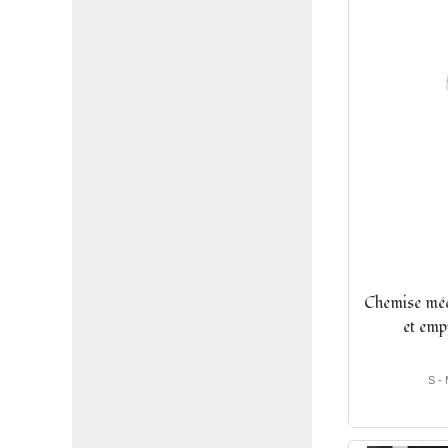
Vert (9)
Vert printemps (1)
Violet (12)
Chemise méd
et emp
S - 