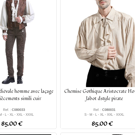
iévale homme avec laçage
Chemise Gothique Aristocrate H
iècements simili cuir
Jabot dstyle pirate
Ref. :
C080033
Ref. :
C080031
M - L - XL - XXL - XXXL
S - M - L - XL - XXL - XXXL
85.00 €
85.00 €