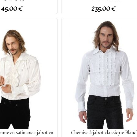
45.00 €
235.00 €
me en satin avec jabot en
Chemise à jabot classique Blanc