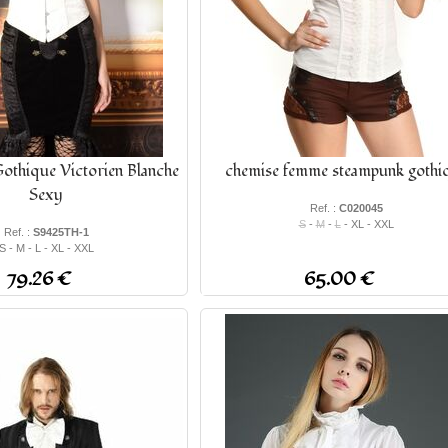
 Gothique Victorien Blanche
chemise femme steampunk gothi
Sexy
Ref. :
C020045
S
-
M
-
L
- XL - XXL
Ref. :
S9425TH-1
S - M - L - XL - XXL
79.26 €
65.00 €