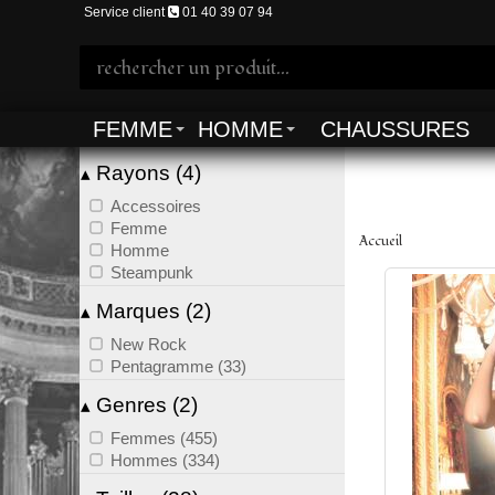
Service client
01 40 39 07 94
FEMME
HOMME
CHAUSSURES
Rayons (4)
▴
Accessoires
Femme
Accueil
Homme
Steampunk
Marques (2)
▴
New Rock
Pentagramme (33)
Genres (2)
▴
Femmes (455)
Hommes (334)