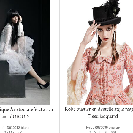
Robe bustier en dentelle style reg
que Aristocrate Victorien
Tissu jacquard
Blanc d010012
Ref. :
R070090 orange
ef. :
D010012 blanc
S - M - L - XL - XXL
S - M - L - XL