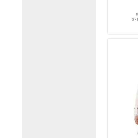
R
S - 