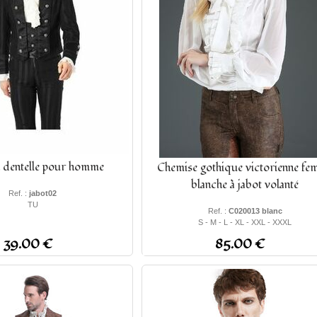
n dentelle pour homme
Chemise gothique victorienne f
blanche à jabot volanté
Ref. :
jabot02
TU
Ref. :
C020013 blanc
S - M - L - XL - XXL - XXXL
39.00 €
85.00 €