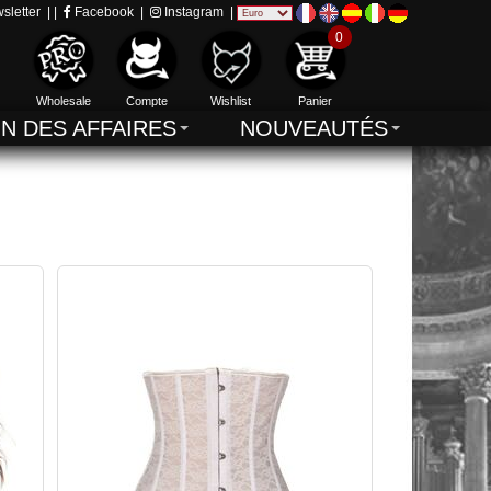
sletter
| |
Facebook
|
Instagram
|
0
Wholesale
Compte
Wishlist
Panier
IN DES AFFAIRES
NOUVEAUTÉS