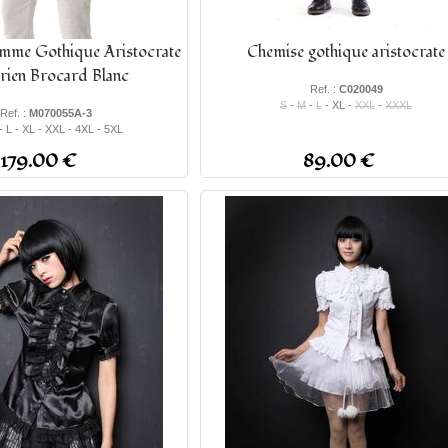
me Gothique Aristocrate
Chemise gothique aristocrate
rien Brocard Blanc
Ref. :
C020049
S
-
M
-
L
- XL -
XXL
-
XXXL
Ref. :
M070055A-3
- L - XL - XXL - 4XL - 5XL
179.00 €
89.00 €