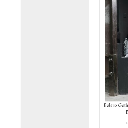
Boléro Gothi
R