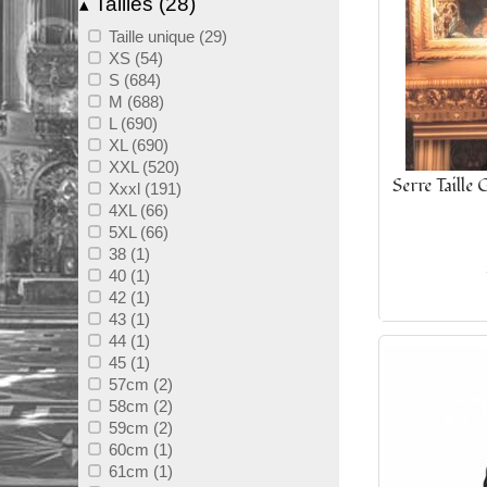
Tailles (28)
▴
Taille unique (29)
XS (54)
S (684)
M (688)
L (690)
XL (690)
XXL (520)
Serre Taille
Xxxl (191)
4XL (66)
5XL (66)
38 (1)
40 (1)
42 (1)
43 (1)
44 (1)
45 (1)
57cm (2)
58cm (2)
59cm (2)
60cm (1)
61cm (1)