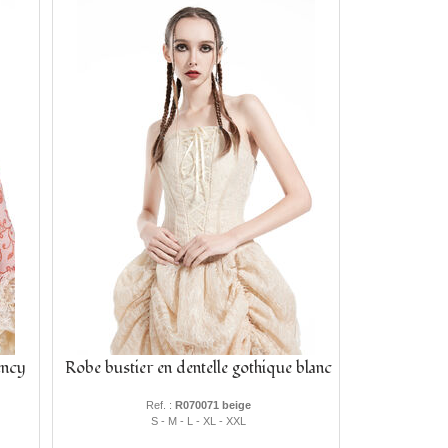
ency
Robe bustier en dentelle gothique blanc
Ref. :
R070071 beige
S - M - L - XL - XXL