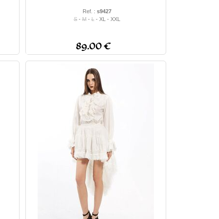
Ref. :
s9427
S
-
M
-
L
- XL - XXL
89.00 €