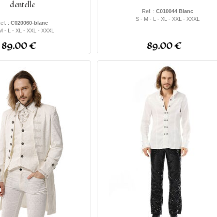
dentelle
Ref. :
C010044 Blanc
S - M - L - XL - XXL - XXXL
ef. :
C020060-blanc
M - L - XL - XXL - XXXL
89.00 €
89.00 €