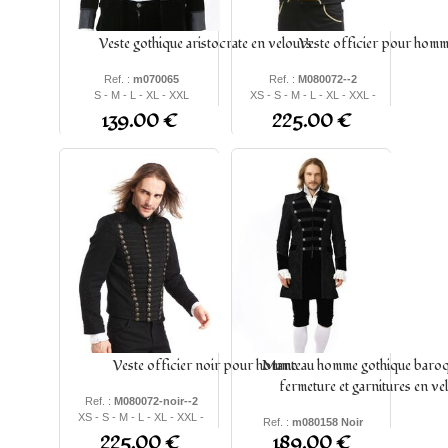
Veste gothique aristocrate en velours
Veste officier pour hom
Ref. :
m070065
Ref. :
M080072--2
S - M - L - XL - XXL
XS - S - M - L - XL - XXL -
XXXL
139.00 €
225.00 €
Veste officier noir pour homme
Manteau homme gothique baroq
fermeture et garnitures en ve
Ref. :
M080072-noir--2
XS - S - M - L - XL - XXL -
Ref. :
m080158 Noir
XXXL
225.00 €
189.00 €
S - M - L - XL - 4XL - 5XL -