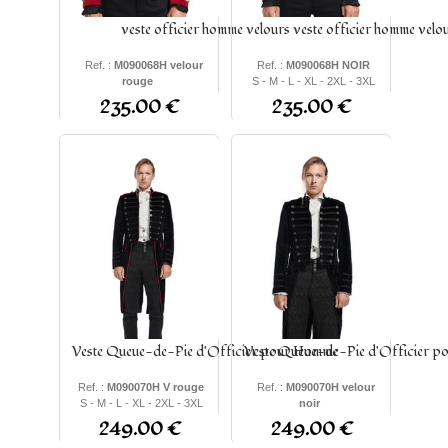
veste officier homme velours
veste officier homme velo
Ref. :
M090068H velour
Ref. :
M090068H NOIR
rouge
S - M - L - XL - 2XL - 3XL
S - M - L - XL - 2XL - 3XL
235.00 €
235.00 €
Veste Queue-de-Pie d'Officier pour Homme
Veste Queue-de-Pie d'Officier 
Ref. :
M090070H V rouge
Ref. :
M090070H velour
S - M - L - XL - 2XL - 3XL
noir
S - M - L - XL - 2XL - 3XL
249.00 €
249.00 €