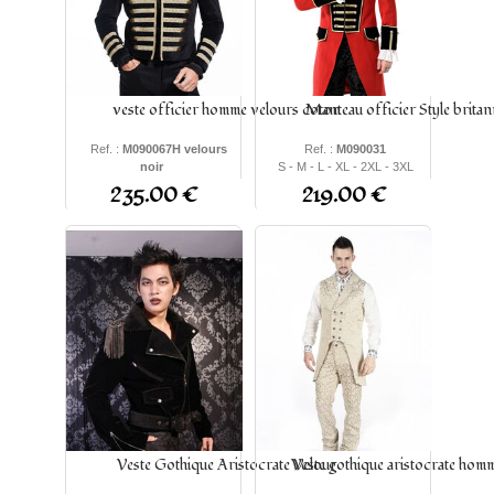
veste officier homme velours coton
Manteau officier Style britan
Ref. :
M090067H velours
Ref. :
M090031
noir
S - M - L - XL - 2XL - 3XL
S - M - L - XL - 2XL - 3XL
235.00 €
219.00 €
Veste Gothique Aristocrate Velour
Veste gothique aristocrate hom