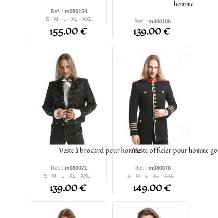
homme
Ref. :
m080154
S - M - L - XL - XXL
Ref. :
m080186
155.00 €
139.00 €
S - M - L - XL - 2XL - 3XL -
4XL
-
5XL
Veste à brocard pour homme
Veste officier pour homme go
Ref. :
m080071
Ref. :
m080078
S - M - L - XL - XXL -
S
-
M
-
L
-
XL
-
XXL
-
XXXL
XXXL
139.00 €
149.00 €