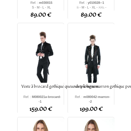
Ref. :
m030015
Ref. :
y010028--1
S - M - L - XL
S
- M - L - XL -
XXL
-
XXXL
-
4XL
-
5XL
89.00 €
89.00 €
Veste à brocard gothique queue de pie homme
veste longue marron gothique p
Ref. :
M080021a-brocard-
Ref. :
m080042-marron-
-1
-2
S - M - L - XL - XXL -
S -
M
-
L
-
XL
- XXL -
159.00 €
199.00 €
XXXL
XXXL