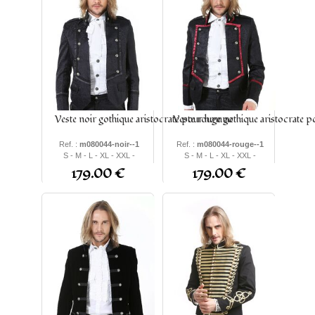
Veste noir gothique aristocrate pour homme
Veste rouge gothique aristocrate 
Ref. :
m080044-noir--1
Ref. :
m080044-rouge--1
S - M - L - XL - XXL -
S - M - L - XL - XXL -
XXXL
XXXL
179.00 €
179.00 €