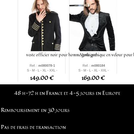
veste officier noir pour homme gothique
Veste gothique en velour pou
Ref. :
m080078-1
Ref. :
m080184
S - M - L - XL - XXL -
S - M - L - XL - XXL -
XXXL
XXXL
149.00 €
169.00 €
48 h-72 h en France et 4-5 jours en Europe
Remboursement en 30 jours
Pas de frais de transaction