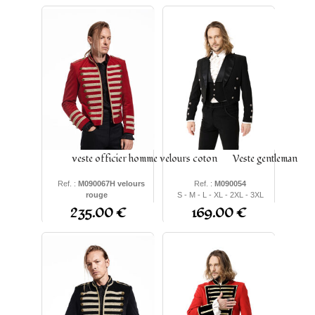
veste officier homme velours coton
Veste gentleman
Ref. :
M090067H velours
Ref. :
M090054
rouge
S - M - L - XL - 2XL - 3XL
S - M - L - XL - 2XL - 3XL
235.00 €
169.00 €