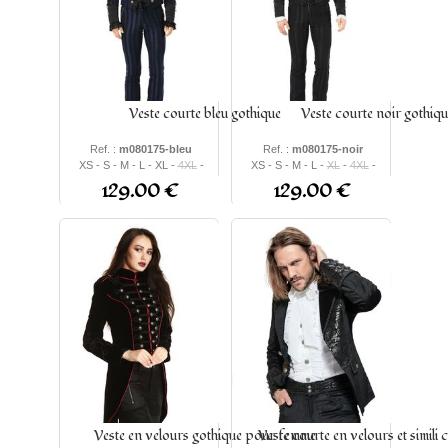
Veste courte bleu gothique
Veste courte noir gothiqu
Ref. :
m080175-bleu
Ref. :
m080175-noir
XS - S - M - L - XL -
4XL
-
XS - S - M - L -
XL
-
4XL
-
5XL
- 2XL - 3XL
5XL
-
2XL
-
3XL
129.00 €
129.00 €
Veste en velours gothique pour femme
Veste courte en velours et simili 