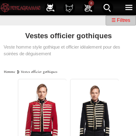
Service client
01 40 39 07 94
0
|
Newsletter
| |
Facebook
|
Instagram
☰ Filtres
Vestes officier gothiques
Veste homme style gothique et officier idéalement pour des
soirées de déguisement
Homme
Vestes officier gothiques