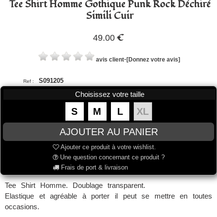
Tee Shirt Homme Gothique Punk Rock Déchiré
Simili Cuir
€
49.00
-
avis client
[Donnez votre avis]
S091205
Ref :
Choisissez votre taille
S
M
L
XL
Ajouter ce produit à votre wishlist.
Une question concernant ce produit ?
Frais de port & livraison
Tee Shirt Homme. Doublage transparent.
Elastique et agréable à porter il peut se mettre en toutes
occasions.