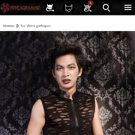
Service client
01 40 39 07 94
0
|
Newsletter
| |
Facebook
|
Instagram
Homme
Tee-shirts gothiques