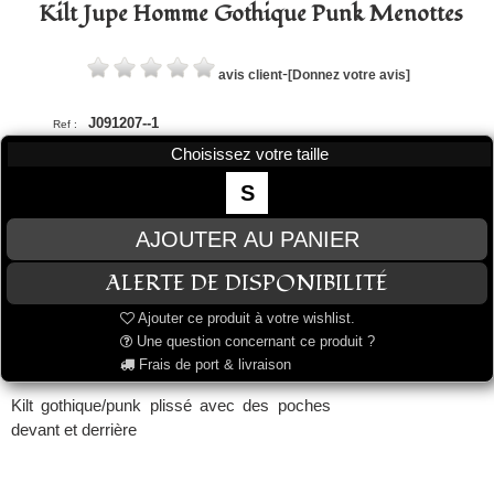
Kilt Jupe Homme Gothique Punk Menottes
-
avis client
[Donnez votre avis]
J091207--1
Ref :
Choisissez votre taille
S
Ajouter ce produit à votre wishlist.
Une question concernant ce produit ?
Frais de port & livraison
Kilt gothique/punk plissé avec des poches
devant et derrière