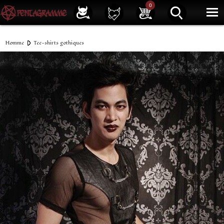
Service client
01 40 39 07 94
0
|
Newsletter
| |
Facebook
|
Instagram
Homme
Tee-shirts gothiques