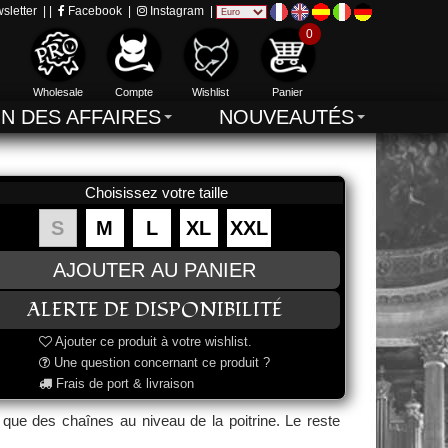
sletter
| |
Facebook
|
Instagram
|
0
Wholesale
Compte
Wishlist
Panier
IN DES AFFAIRES
NOUVEAUTÉS
Choisissez votre taille
S
M
L
XL
XXL
Ajouter ce produit à votre wishlist.
Une question concernant ce produit ?
Frais de port & livraison
que des chaînes au niveau de la poitrine. Le reste