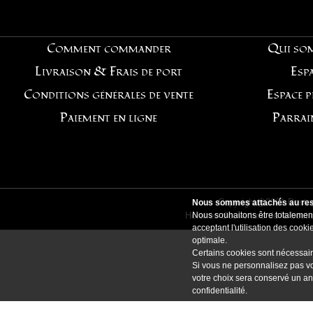
Comment commander
Qui so
Livraison & Frais de port
Espa
Conditions générales de vente
Espace 
Paiement en ligne
Parrai
Copyright@2021 Pentag
Nous sommes attachés au resp
Horaires d'ouverture de la bout
Nous souhaitons être totalement
acceptant l'utilisation des coo
optimale.
Certains cookies sont nécessair
Si vous ne personnalisez pas vo
votre choix sera conservé un an
confidentialité
.