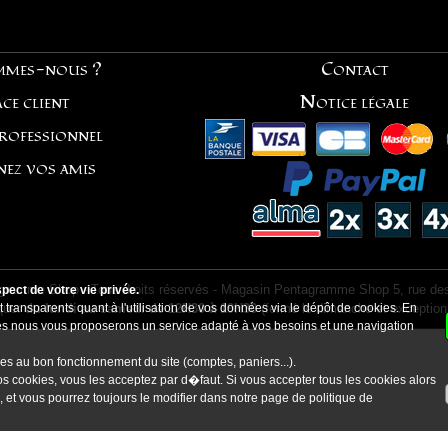
mmes-nous ?
Contact
ce client
Notice légale
professionnel
nez vos amis
ramme Shop - Tous droits réservés - Magasin Pentagramme Shop 5, rue des
ect de votre vie privée.
ique:
 transparents quant à l'utilisation de vos données via le dépôt de cookies. En
du lundi au samedi de 12H30 à 19H30
(fermé le dimanche et exception
kies nous vous proposerons un service adapté à vos besoins et une navigation
es au bon fonctionnement du site (comptes, paniers...).
s cookies, vous les acceptez par d�faut. Si vous accepter tous les cookies alors
, et vous pourrez toujours le modifier dans notre page de
politique de