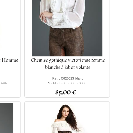
ate Homme
Chemise gothique victorienne femme
blanche à jabot volanté
Ref. :
C020013 blanc
-
5XL
S - M - L - XL - XXL - XXXL
85.00 €