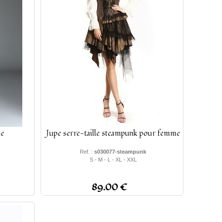
le
Jupe serre-taille steampunk pour femme
Ref. :
s030077-steampunk
S - M - L - XL - XXL
89.00 €