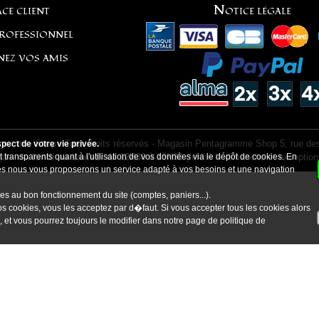
ce client
Notice légale
professionnel
nez vos amis
ramme Shop - Tous droits réservés - Magasin Pentagramme Shop 5, rue des
ect de votre vie privée.
ique:
 transparents quant à l'utilisation de vos données via le dépôt de cookies. En
du lundi au samedi de 12H30 à 19H30
(fermé le dimanche et exception
kies nous vous proposerons un service adapté à vos besoins et une navigation
es au bon fonctionnement du site (comptes, paniers...).
s cookies, vous les acceptez par d�faut. Si vous accepter tous les cookies alors
, et vous pourrez toujours le modifier dans notre page de
politique de