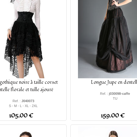
gothique noire à taille corset
Longue Jupe en dentel
telle florale et tulle ajouré
Ref. :
j030098-caffe
TU
Ref. :
J040073
S - M - L - XL - 2XL
105.00 €
159.00 €