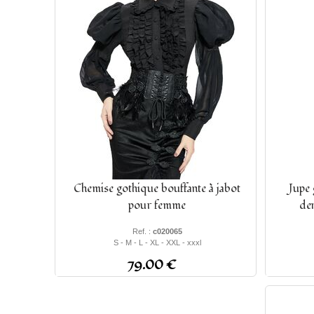
Chemise gothique bouffante à jabot
Jupe 
pour femme
den
Ref. :
c020065
S - M - L - XL - XXL - xxxl
79.00 €