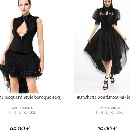
e jacquard style baroque sexy
manchette bouffantes mi-l
Ref. :
S030114
Ref. :
m080120
S
-
M
- L - XL - 2XL
S - M - L - XL - XXL
95.00 €
75.00 €