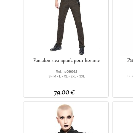
Pa
Pantalon steampunk pour homme
Ref. :
p060062
S -
S - M - L - XL - 2XL - 3XL
79.00 €