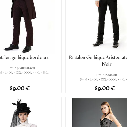
ntalon gothique bordeaux
Pantalon Gothique Aristocr
Noir
Ref. :
p040020-red
M
-
L
- XL - XXL - XXXL -
4XL
-
5XL
Ref. :
P060080
S -
M
-
L
- XL - XXL - XXXL -
4XL
89.00 €
89.00 €