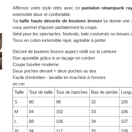
Affirmez votre style rétro avec ce
pantalon steampunk r
extensible doux et confortable.
Sa
taille haute décorée de boutons bronze
lui donne une a
vous permet d’ajuster parfaitement la coupe.
Idéal pour les spectacles, festivals, bals costumés ou tenues de
Tissu en coton extensible rayé, agréable à porter
Décoré de boutons bronze aspect vieilli sur la ceinture
Dos ajustable grâce à un laçage en cordon
Coupe fuselée moderne
Deux poches devant + deux poches au dos
Facile d'entretien - lavable en machine à l’envers
en cm
Taille
Tour de taille
Tour de hanches
Bas de jambe
Longu
S
80
98
32
105
M
84
102
33
106
L
88
106
34
107
XL
94
112
35
108