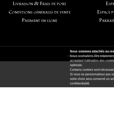
Livraison & Frais de port
Espa
Conditions générales de vente
Espace 
Paiement en ligne
Parrai
Copyright@2021 Pentag
Nous sommes attachés au resp
Horaires d'ouverture de la bout
Nous souhaitons être totalement
acceptant l'utilisation des coo
optimale.
Certains cookies sont nécessair
Si vous ne personnalisez pas vo
votre choix sera conservé un an
confidentialité
.