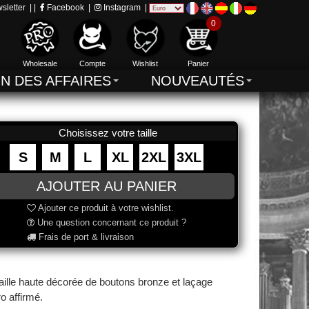
sletter
| |
Facebook
|
Instagram
|
0
Wholesale
Compte
Wishlist
Panier
IN DES AFFAIRES
NOUVEAUTÉS
Choisissez votre taille
S
M
L
XL
2XL
3XL
Ajouter ce produit à votre wishlist.
Une question concernant ce produit ?
Frais de port & livraison
ille haute décorée de boutons bronze et laçage
o affirmé.