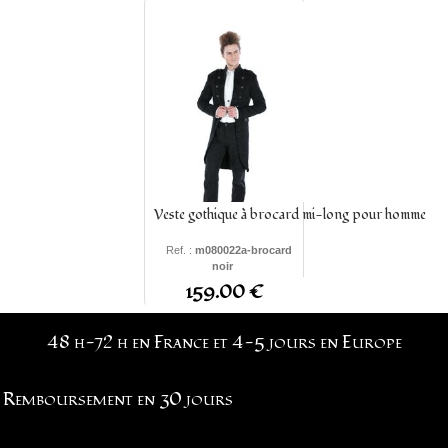
Veste gothique à brocard mi-long pour homme
Ref. :
m080022a-brocard
noir
S - M - L - XL -
XXL
-
159.00 €
XXXL
48 h-72 h en France et 4-5 jours en Europe
Remboursement en 30 jours