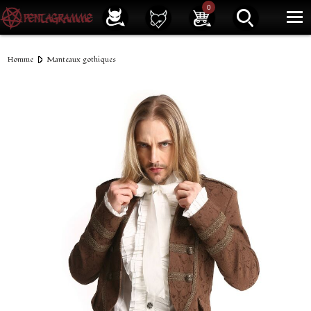
Service client
01 40 39 07 94
0
|
Newsletter
| |
Facebook
|
Instagram
Homme
Manteaux gothiques