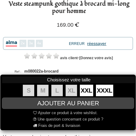
Veste steampunk gothique à brocard mi-long
pour homme
€
169.00
2
3
4
réessayer
ERREUR
-
avis client
[Donnez votre avis]
m080022a-brocard
Ref :
Choisissez votre taille
S
M
L
XL
XXL
XXXL
Ajouter ce produit à votre wishlist.
Une question concernant ce produit ?
Frais de port & livraison