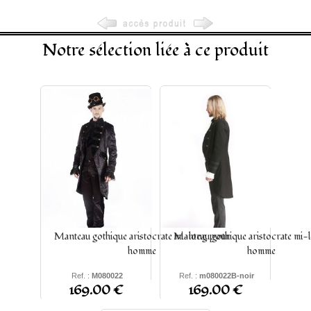
Notre sélection liée à ce produit
Manteau gothique aristocrate mi-long pour
Manteau gothique aristocrate mi-
homme
homme
Ref. :
M080022
Ref. :
m080022B-noir
169.00 €
169.00 €
S - M - L - XL - XXL -
S - M - L - XL - XXL -
XXXL
XXXL