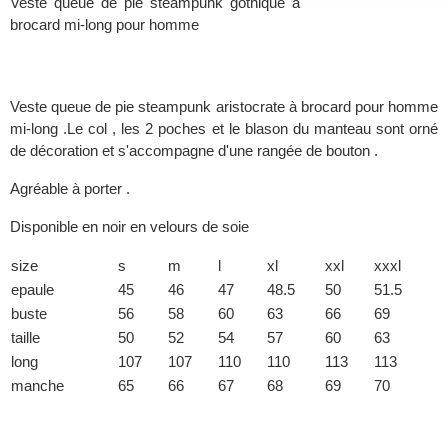
Veste queue de pie steampunk gothique à
brocard mi-long pour homme
Veste queue de pie steampunk aristocrate à brocard pour homme
mi-long .Le col , les 2 poches et le blason du manteau sont orné
de décoration et s'accompagne d'une rangée de bouton .
Agréable à porter .
Disponible en noir en velours de soie
size
s
m
l
xl
xxl
xxxl
epaule
45
46
47
48.5
50
51.5
buste
56
58
60
63
66
69
taille
50
52
54
57
60
63
long
107
107
110
110
113
113
manche
65
66
67
68
69
70