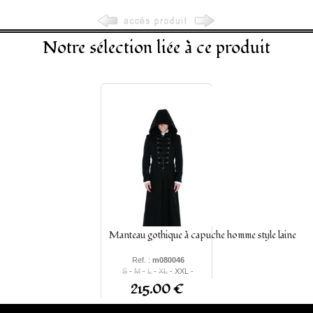
Notre sélection liée à ce produit
Manteau gothique à capuche homme style laine
Ref. :
m080046
S
-
M
-
L
-
XL
- XXL -
XXXL
215.00 €