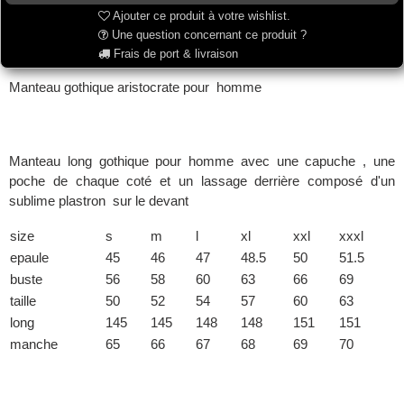
Ajouter ce produit à votre wishlist.
Une question concernant ce produit ?
Frais de port & livraison
Manteau gothique aristocrate pour homme
Manteau long gothique pour homme avec une capuche , une
poche de chaque coté et un lassage derrière composé d'un
sublime plastron sur le devant
size
s
m
l
xl
xxl
xxxl
epaule
45
46
47
48.5
50
51.5
buste
56
58
60
63
66
69
taille
50
52
54
57
60
63
long
145
145
148
148
151
151
manche
65
66
67
68
69
70