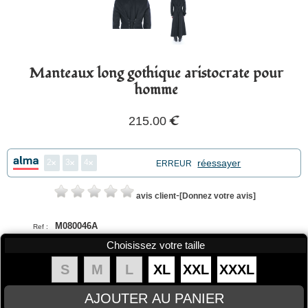
Manteaux long gothique aristocrate pour
homme
€
215.00
2
3
4
réessayer
ERREUR
-
avis client
[Donnez votre avis]
M080046A
Ref :
Choisissez votre taille
S
M
L
XL
XXL
XXXL