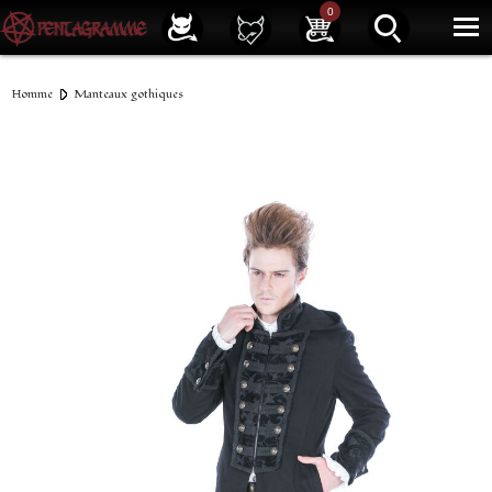
Service client
01 40 39 07 94
0
|
Newsletter
| |
Facebook
|
Instagram
Homme
Manteaux gothiques