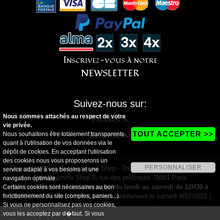
Inscrivez-vous à notre
NEWSLETTER
Suivez-nous sur:
Nous sommes attachés au respect de votre
Facebook
vie privée.
Instagram
TOUT ACCEPTER >>
Nous souhaitons être totalement transparents
quant à l'utilisation de vos données via le
dépôt de cookies. En acceptant l'utilisation
des cookies nous vous proposerons un
PERSONNALISER
Copyright@2021 Pentagramme Shop - Tous droits réservés - Magasin
service adapté à vos besoins et une
Pentagramme Shop 5, rue des prêcheurs 75001 Paris
navigation optimale.
Horaires d'ouverture de la boutique:
du lundi au samedi de 12H30 à
Certains cookies sont nécessaires au bon
fonctionnement du site (comptes, paniers...).
19H30
(fermé le dimanche et exceptionnellement le samedi 9/07/2022 )
Si vous ne personnalisez pas vos cookies,
vous les acceptez par d�faut. Si vous