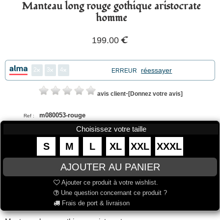
Manteau long rouge gothique aristocrate
homme
€
199.00
2
3
4
réessayer
ERREUR
-
avis client
[Donnez votre avis]
m080053-rouge
Ref :
Choisissez votre taille
S
M
L
XL
XXL
XXXL
Ajouter ce produit à votre wishlist.
Une question concernant ce produit ?
Frais de port & livraison