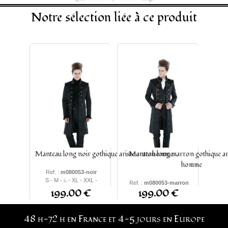
Notre sélection liée à ce produit
Manteau long noir gothique aristocrate homme
Manteau long marron gothique ar
homme
Ref. :
m080053-noir
S - M -
L
- XL - XXL -
Ref. :
m080053-marron
XXXL
199.00 €
199.00 €
S - M - L - XL - XXL -
XXXL
48 h-72 h en France et 4-5 jours en Europe