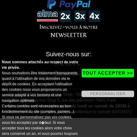
Inscrivez-vous à notre
NEWSLETTER
Suivez-nous sur:
Nous sommes attachés au respect de votre
Facebook
vie privée.
Instagram
TOUT ACCEPTER >>
Nous souhaitons être totalement transparents
quant à l'utilisation de vos données via le
dépôt de cookies. En acceptant l'utilisation
des cookies nous vous proposerons un
PERSONNALISER
Copyright@2021 Pentagramme Shop - Tous droits réservés - Magasin
service adapté à vos besoins et une
Pentagramme Shop 5, rue des prêcheurs 75001 Paris
navigation optimale.
Horaires d'ouverture de la boutique:
du lundi au samedi de 12H30 à
Certains cookies sont nécessaires au bon
fonctionnement du site (comptes, paniers...).
19H30
(fermé le dimanche et exceptionnellement le samedi 9/07/2022 )
Si vous ne personnalisez pas vos cookies,
vous les acceptez par d�faut. Si vous
accepter tous les cookies alors votre choix
sera conservé un an, et vous pourrez toujours