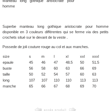
Manteau long gothique aristocrate pour
homme
Superbe manteau long gothique aristocrate pour homme
disponible en 3 couleurs différentes qui se ferme via des petits
crochets situé sur le devant de la veste .
Possede de joli couture rouge au col et aux manches.
size
s
m
l
xl
xxl
xxxl
epaule
45
46
47
48.5
50
51.5
buste
56
58
60
63
66
69
taille
50
52
54
57
60
63
long
107
107
110
110
113
113
manche
65
66
67
68
69
70