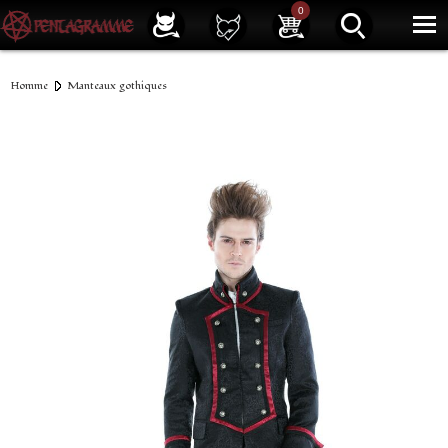
Service client
01 40 39 07 94
0
|
Newsletter
| |
Facebook
|
Instagram
Homme
Manteaux gothiques