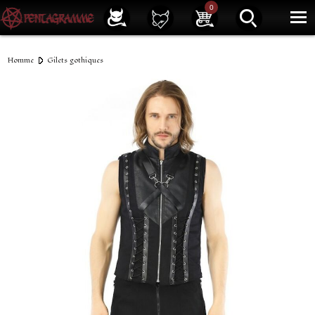
Service client
01 40 39 07 94
0
|
Newsletter
| |
Facebook
|
Instagram
Homme
Gilets gothiques