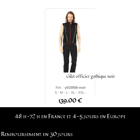
Gilet officier gothique noir
Ref. :
y010056-noir
S - M - L - XL - XXL -
XXXL
139.00 €
48 h-72 h en France et 4-5 jours en Europe
Remboursement en 30 jours