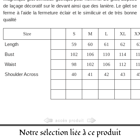
de laçage décoratif sur le devant ainsi que des lanière. Le gilet se
ferme à l'aide la fermeture éclair et le similicuir et de très bonne
qualité
Size
S
M
L
XL
X
Length
59
60
61
62
6
Bust
102
106
110
114
1
Waist
98
102
106
112
1
Shoulder Across
40
41
42
43
4
Notre sélection liée à ce produit