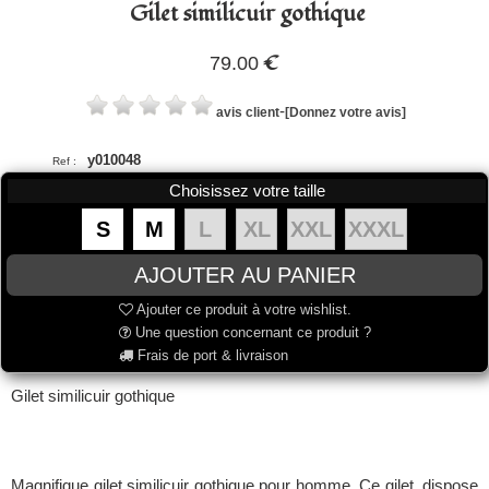
Gilet similicuir gothique
€
79.00
-
avis client
[Donnez votre avis]
y010048
Ref :
Choisissez votre taille
S
M
L
XL
XXL
XXXL
Ajouter ce produit à votre wishlist.
Une question concernant ce produit ?
Frais de port & livraison
Gilet similicuir gothique
Magnifique gilet similicuir gothique pour homme. Ce gilet, dispose