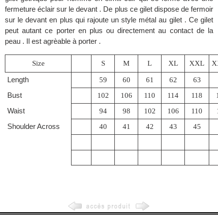
fermeture éclair sur le devant . De plus ce gilet dispose de fermoir
sur le devant en plus qui rajoute un style métal au gilet . Ce gilet
peut autant ce porter en plus ou directement au contact de la
peau . Il est agrèable à porter .
Size
S
M
L
XL
XXL
X
Length
59
60
61
62
63
Bust
102
106
110
114
118
Waist
94
98
102
106
110
Shoulder Across
40
41
42
43
45