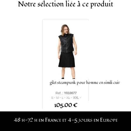
Notre sélection liée à ce produit
gilet steampunk pour homme en simili cuir
Ref. :
Y010077
S
-
M
-
L
-
XL
- XXL -
XXXL
105.00 €
48 h-72 h en France et 4-5 jours en Europe