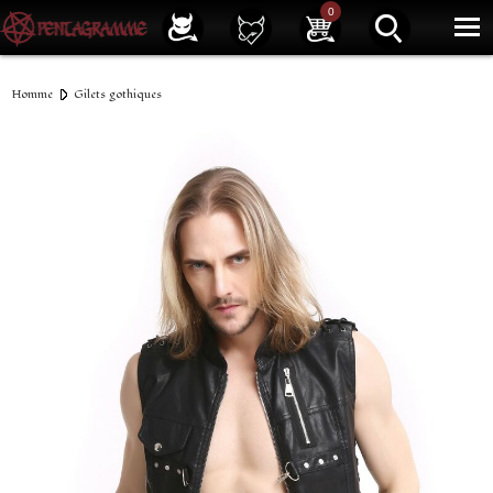
Service client
01 40 39 07 94
0
|
Newsletter
| |
Facebook
|
Instagram
Homme
Gilets gothiques