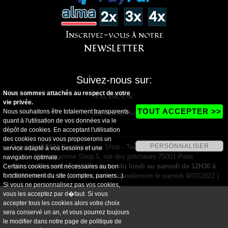
Inscrivez-vous à notre
NEWSLETTER
Suivez-nous sur:
Nous sommes attachés au respect de votre
Facebook
vie privée.
Instagram
TOUT ACCEPTER >>
Nous souhaitons être totalement transparents
quant à l'utilisation de vos données via le
dépôt de cookies. En acceptant l'utilisation
des cookies nous vous proposerons un
PERSONNALISER
Copyright@2021 Pentagramme Shop - Tous droits réservés - Magasin
service adapté à vos besoins et une
Pentagramme Shop 5, rue des prêcheurs 75001 Paris
navigation optimale.
Horaires d'ouverture de la boutique:
du lundi au samedi de 12H30 à
Certains cookies sont nécessaires au bon
fonctionnement du site (comptes, paniers...).
19H30
(fermé le dimanche et exceptionnellement le samedi 9/07/2022 )
Si vous ne personnalisez pas vos cookies,
vous les acceptez par d�faut. Si vous
accepter tous les cookies alors votre choix
sera conservé un an, et vous pourrez toujours
le modifier dans notre page de
politique de