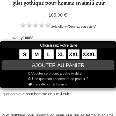
gilet gothique pour homme en simili cuir
€
105.00
-
avis client
[Donnez votre avis]
y010039
Ref :
Choisissez votre taille
S
M
L
XL
XXL
XXXL
Ajouter ce produit à votre wishlist.
Une question concernant ce produit ?
Frais de port & livraison
gilet gothique pour homme en simili cuir
gilet gothique pour homme en simili cuir qui se ferme avec une