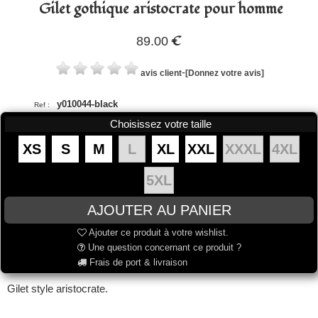
Gilet gothique aristocrate pour homme
€
89.00
-
avis client
[Donnez votre avis]
y010044-black
Ref :
Choisissez votre taille
XS
S
M
L
XL
XXL
XXXL
4XL
5XL
Ajouter ce produit à votre wishlist.
Une question concernant ce produit ?
Frais de port & livraison
Gilet style aristocrate.