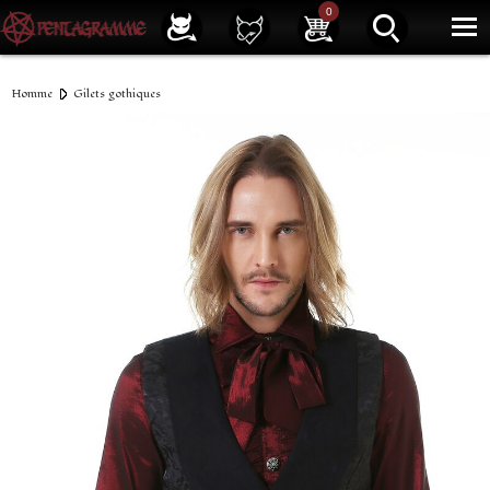
Service client
01 40 39 07 94
0
|
Newsletter
| |
Facebook
|
Instagram
Homme
Gilets gothiques