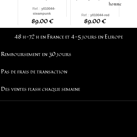
homme
Ref. :
y010044-
steampunk
Ref. :
y010044-red
S - M - L - XL - XXL -
89.00 €
89.00 €
S - M - L - XL - XXL -
XXXL -
4XL
-
5XL
- XS
XXXL -
4XL
-
5XL
48 h-72 h en France et 4-5 jours en Europe
Remboursement en 30 jours
Pas de frais de transaction
Des ventes flash chaque semaine