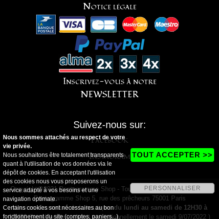
Notice légale
Inscrivez-vous à notre
NEWSLETTER
Suivez-nous sur:
Nous sommes attachés au respect de votre
Facebook
vie privée.
Instagram
TOUT ACCEPTER >>
Nous souhaitons être totalement transparents
quant à l'utilisation de vos données via le
dépôt de cookies. En acceptant l'utilisation
des cookies nous vous proposerons un
PERSONNALISER
Copyright@2021 Pentagramme Shop - Tous droits réservés - Magasin
service adapté à vos besoins et une
Pentagramme Shop 5, rue des prêcheurs 75001 Paris
navigation optimale.
Horaires d'ouverture de la boutique:
du lundi au samedi de 12H30 à
Certains cookies sont nécessaires au bon
fonctionnement du site (comptes, paniers...).
19H30
(fermé le dimanche et exceptionnellement le samedi 9/07/2022 )