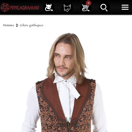
Service client
01 40 39 07 94
0
|
Newsletter
| |
Facebook
|
Instagram
Homme
Gilets gothiques