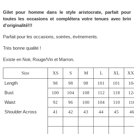
Gilet pour homme dans le style aristocrate, parfait pour
toutes les occasions et complétera votre tenues avec brin
d'originalité!!!
Parfait pour les occasions, soirées, événements.
Très bonne qualité !
Existe en Noir, Rouge/Vin et Marron.
Size
XS
S
M
L
XL
XX
Length
98
98
98
101
101
10
Bust
100
104
108
112
118
12
Waist
92
96
100
104
110
11
Shoulder Across
41
42
43
44
45
4