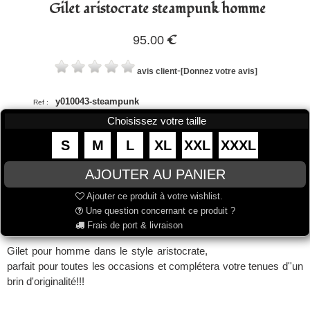
Gilet aristocrate steampunk homme
€
95.00
-
avis client
[Donnez votre avis]
y010043-steampunk
Ref :
Choisissez votre taille
S
M
L
XL
XXL
XXXL
Ajouter ce produit à votre wishlist.
Une question concernant ce produit ?
Frais de port & livraison
Gilet pour homme dans le style aristocrate,
parfait pour toutes les occasions et complétera votre tenues d''un
brin d'originalité!!!