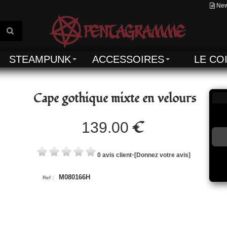
New
STEAMPUNK
ACCESSOIRES
LE CO
Cape gothique mixte en velours
€
139.00
-
0 avis client
[Donnez votre avis]
M080166H
Ref :