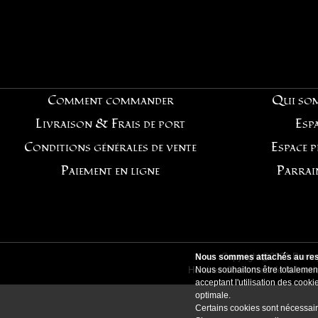
Comment commander
Qui so
Livraison & Frais de port
Espa
Conditions générales de vente
Espace 
Paiement en ligne
Parrai
Copyright@2021 Pentag
Nous sommes attachés au resp
Horaires d'ouverture de la bout
Nous souhaitons être totalement
acceptant l'utilisation des coo
optimale.
Certains cookies sont nécessair