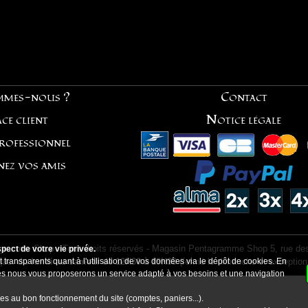
mmes-nous ?
Contact
ce client
Notice légale
professionnel
nez vos amis
ramme Shop - Tous droits réservés - Magasin Pentagramme Shop 5, rue des
ect de votre vie privée.
ique:
 transparents quant à l'utilisation de vos données via le dépôt de cookies. En
du lundi au samedi de 12H30 à 19H30
(fermé le dimanche et exception
kies nous vous proposerons un service adapté à vos besoins et une navigation
es au bon fonctionnement du site (comptes, paniers...).