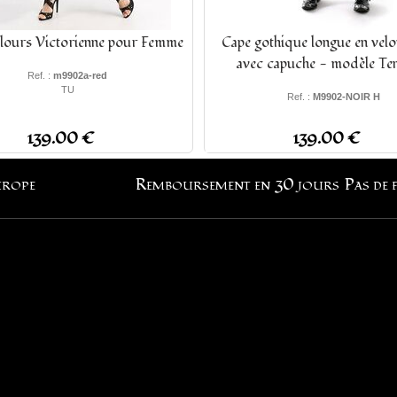
lours Victorienne pour Femme
Cape gothique longue en velo
avec capuche - modèle Te
Ref. :
m9902a-red
TU
Ref. :
M9902-NOIR H
139.00 €
139.00 €
urope
Remboursement en 30 jours
Pas de 