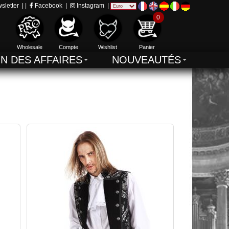
sletter
| |
Facebook
|
Instagram
|
0
Wholesale
Compte
Wishlist
Panier
IN DES AFFAIRES
NOUVEAUTÉS