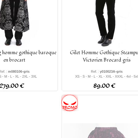
g homme gothique baroque
Gilet Homme Gothique Steamp
en brocart
Victorien Brocard gris
Ref. :
m080106-gris
Ref. :
y010023A-gris
S - M - L - XL - 2XL - 3XL
XS - S - M - L - XL - XXL - XXXL - 4xl - 5xl
279.00 €
89.00 €