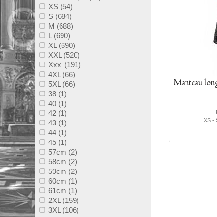
XS (54)
S (684)
M (688)
L (690)
XL (690)
XXL (520)
Xxxl (191)
4XL (66)
Manteau lon
5XL (66)
38 (1)
40 (1)
42 (1)
XS - 
43 (1)
44 (1)
45 (1)
57cm (2)
58cm (2)
59cm (2)
60cm (1)
61cm (1)
2XL (159)
3XL (106)