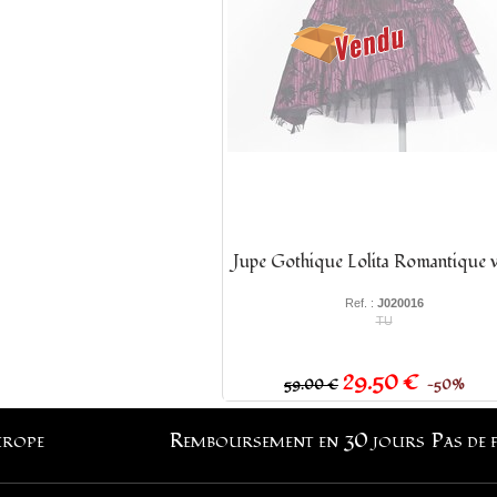
Jupe Gothique Lolita Romantique v
Ref. :
J020016
TU
29.50 €
59.00 €
−50%
urope
Remboursement en 30 jours
Pas de 