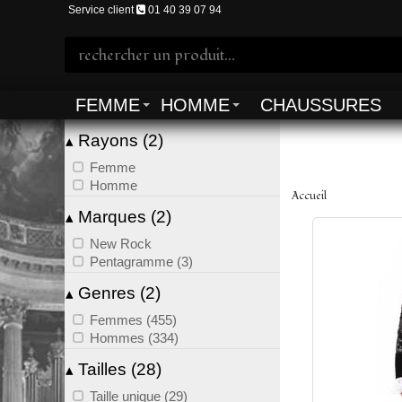
Service client
01 40 39 07 94
FEMME
HOMME
CHAUSSURES
Rayons (2)
▴
Femme
Homme
Accueil
Marques (2)
▴
New Rock
Pentagramme (3)
Genres (2)
▴
Femmes (455)
Hommes (334)
Tailles (28)
▴
Taille unique (29)