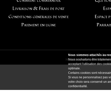
Comment commander
Qui so
Livraison & Frais de port
Espa
Conditions générales de vente
Espace 
Paiement en ligne
Parrai
Copyright@2021 Pentag
Nous sommes attachés au resp
Horaires d'ouverture de la bout
Nous souhaitons être totalement
acceptant l'utilisation des coo
optimale.
Certains cookies sont nécessair
Si vous ne personnalisez pas vo
votre choix sera conservé un an
confidentialité
.