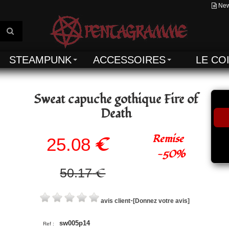
New
STEAMPUNK
ACCESSOIRES
LE CO
Sweat capuche gothique Fire of
Death
Remise
€
25.08
-
50%
€
50.17
-
avis client
[Donnez votre avis]
sw005p14
Ref :