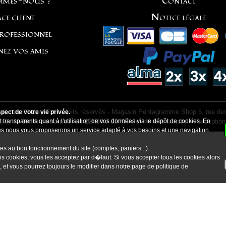
mmes-nous ?
Contact
ce client
Notice légale
professionnel
nez vos amis
ramme Shop - Tous droits réservés - Magasin Pentagramme Shop 5, rue des
ect de votre vie privée.
ique:
 transparents quant à l'utilisation de vos données via le dépôt de cookies. En
du lundi au samedi de 12H30 à 19H30
(fermé le dimanche et exception
kies nous vous proposerons un service adapté à vos besoins et une navigation
es au bon fonctionnement du site (comptes, paniers...).
s cookies, vous les acceptez par d�faut. Si vous accepter tous les cookies alors
, et vous pourrez toujours le modifier dans notre page de
politique de