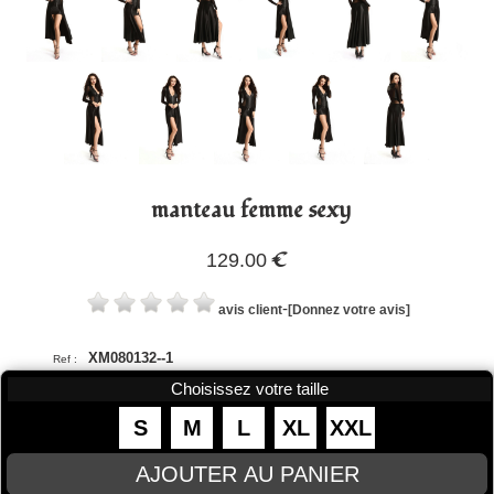
manteau femme sexy
€
129.00
-
avis client
[Donnez votre avis]
XM080132--1
Ref :
Choisissez votre taille
S
M
L
XL
XXL