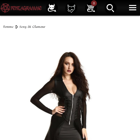
Service client
01 40 39 07 94
0
|
Newsletter
| |
Facebook
|
Instagram
Femme
Sexy & Glamour