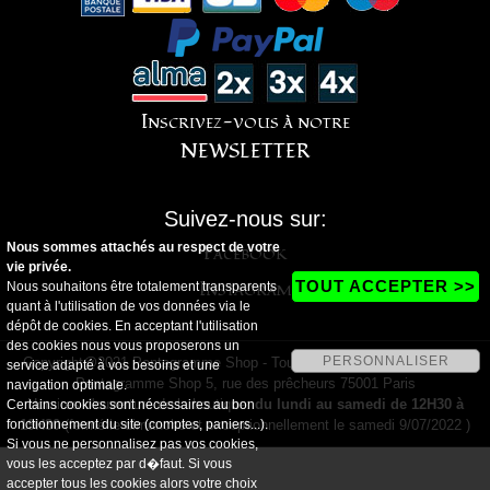
Inscrivez-vous à notre
NEWSLETTER
Suivez-nous sur:
Facebook
Nous sommes attachés au respect de votre
vie privée.
Instagram
TOUT ACCEPTER >>
Nous souhaitons être totalement transparents
quant à l'utilisation de vos données via le
dépôt de cookies. En acceptant l'utilisation
des cookies nous vous proposerons un
PERSONNALISER
Copyright@2021 Pentagramme Shop - Tous droits réservés - Magasin
service adapté à vos besoins et une
Pentagramme Shop 5, rue des prêcheurs 75001 Paris
navigation optimale.
Horaires d'ouverture de la boutique:
du lundi au samedi de 12H30 à
Certains cookies sont nécessaires au bon
19H30
(fermé le dimanche et exceptionnellement le samedi 9/07/2022 )
fonctionnement du site (comptes, paniers...).
Si vous ne personnalisez pas vos cookies,
vous les acceptez par d�faut. Si vous
accepter tous les cookies alors votre choix