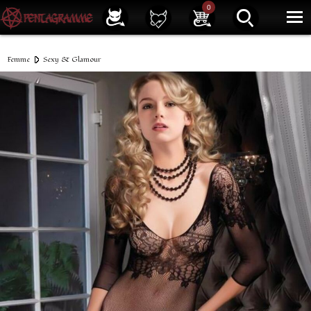
Service client
01 40 39 07 94
0
|
Newsletter
| |
Facebook
|
Instagram
Femme
Sexy & Glamour