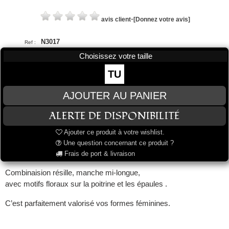
-
avis client
[Donnez votre avis]
N3017
Ref :
Choisissez votre taille
TU
Ajouter ce produit à votre wishlist.
Une question concernant ce produit ?
Frais de port & livraison
Combinaision résille, manche mi-longue,
avec motifs floraux sur la poitrine et les épaules .
C’est parfaitement valorisé vos formes féminines.