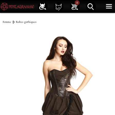
Service client
01 40 39 07 94
0
|
Newsletter
| |
Facebook
|
Instagram
Femme
Robes gothiques