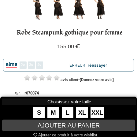
Robe Steampunk gothique pour femme
€
155.00
2
3
4
réessayer
ERREUR
-
avis client
[Donnez votre avis]
r070074
Ref :
Choisissez votre taille
S
M
L
XL
XXL
Ajouter ce produit à votre wishlist.