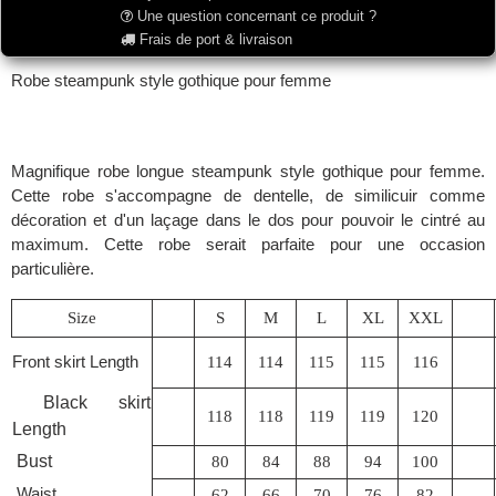
Une question concernant ce produit ?
Frais de port & livraison
Robe steampunk style gothique pour femme
Magnifique robe longue steampunk style gothique pour femme.
Cette robe s'accompagne de dentelle, de similicuir comme
décoration et d'un laçage dans le dos pour pouvoir le cintré au
maximum. Cette robe serait parfaite pour une occasion
particulière.
Size
S
M
L
XL
XXL
Front skirt Length
114
114
115
115
116
Black skirt
118
118
119
119
120
Length
Bust
80
84
88
94
100
Waist
62
66
70
76
82