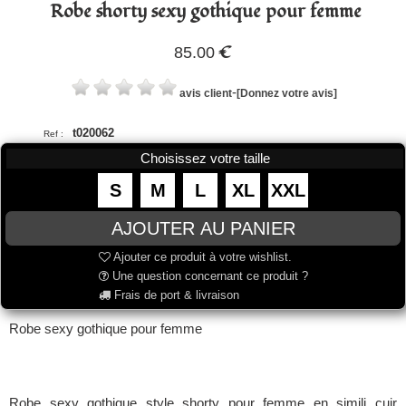
Robe shorty sexy gothique pour femme
€
85.00
-
avis client
[Donnez votre avis]
t020062
Ref :
Choisissez votre taille
S
M
L
XL
XXL
Ajouter ce produit à votre wishlist.
Une question concernant ce produit ?
Frais de port & livraison
Robe sexy gothique pour femme
Robe sexy gothique style shorty pour femme en simili cuir