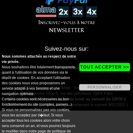
Inscrivez-vous à notre
NEWSLETTER
Suivez-nous sur:
Nous sommes attachés au respect de votre
Facebook
vie privée.
Instagram
TOUT ACCEPTER >>
Nous souhaitons être totalement transparents
quant à l'utilisation de vos données via le
dépôt de cookies. En acceptant l'utilisation
des cookies nous vous proposerons un
PERSONNALISER
Copyright@2021 Pentagramme Shop - Tous droits réservés - Magasin
service adapté à vos besoins et une
Pentagramme Shop 5, rue des prêcheurs 75001 Paris
navigation optimale.
Horaires d'ouverture de la boutique:
du lundi au samedi de 12H30 à
Certains cookies sont nécessaires au bon
fonctionnement du site (comptes, paniers...).
19H30
(fermé le dimanche et exceptionnellement le samedi 9/07/2022 )
Si vous ne personnalisez pas vos cookies,
vous les acceptez par d�faut. Si vous
accepter tous les cookies alors votre choix
sera conservé un an, et vous pourrez toujours
le modifier dans notre page de
politique de