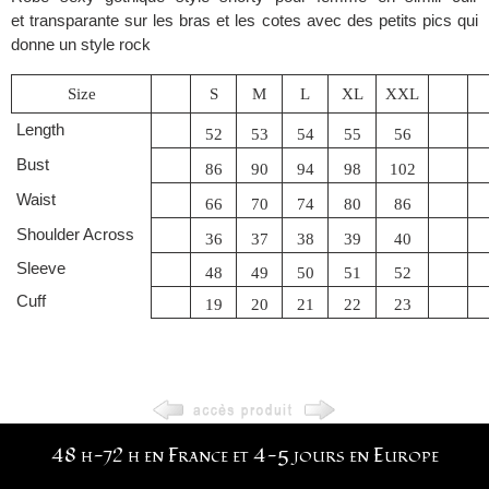
et transparante sur les bras et les cotes avec des petits pics qui
donne un style rock
Size
S
M
L
XL
XXL
Length
52
53
54
55
56
Bust
86
90
94
98
102
Waist
66
70
74
80
86
Shoulder Across
36
37
38
39
40
Sleeve
48
49
50
51
52
Cuff
19
20
21
22
23
48 h-72 h en France et 4-5 jours en Europe