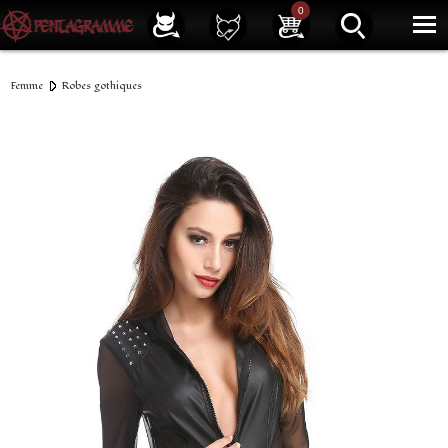
Service client
01 40 39 07 94
0
|
Newsletter
| |
Facebook
|
Instagram
Femme
Robes gothiques