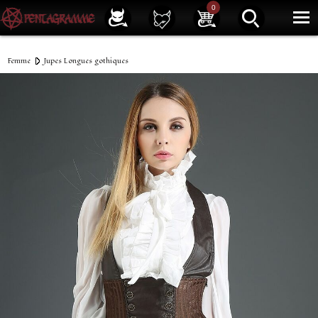
Service client
01 40 39 07 94
0
|
Newsletter
| |
Facebook
|
Instagram
Femme
Jupes Longues gothiques