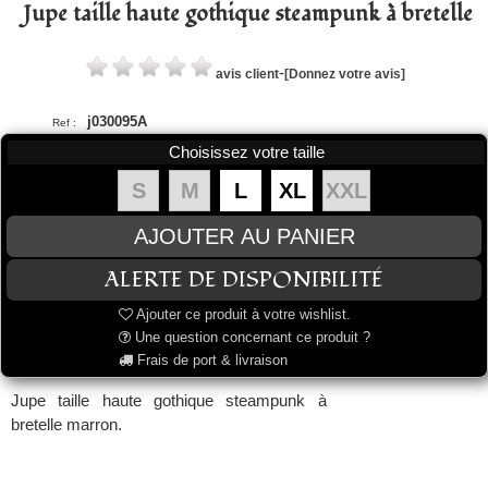
Jupe taille haute gothique steampunk à bretelle
-
avis client
[Donnez votre avis]
j030095A
Ref :
Choisissez votre taille
S
M
L
XL
XXL
Ajouter ce produit à votre wishlist.
Une question concernant ce produit ?
Frais de port & livraison
Jupe taille haute gothique steampunk à
bretelle marron.