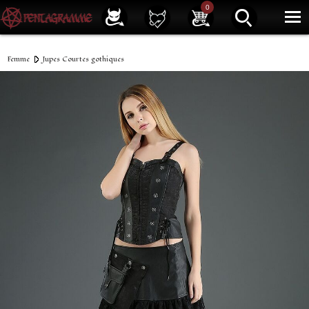
Service client
01 40 39 07 94
0
|
Newsletter
| |
Facebook
|
Instagram
Femme
Jupes Courtes gothiques