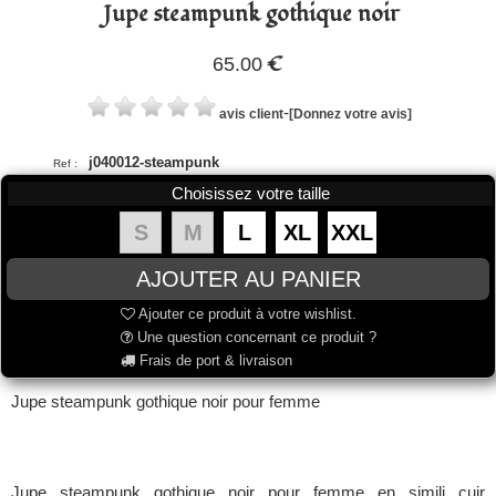
Jupe steampunk gothique noir
€
65.00
-
avis client
[Donnez votre avis]
j040012-steampunk
Ref :
Choisissez votre taille
S
M
L
XL
XXL
Ajouter ce produit à votre wishlist.
Une question concernant ce produit ?
Frais de port & livraison
Jupe steampunk gothique noir pour femme
Jupe steampunk gothique noir pour femme en simili cuir