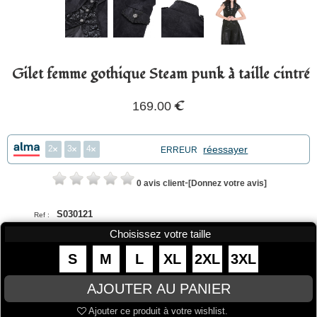
Gilet femme gothique Steam punk à taille cintré
€
169.00
2
3
4
réessayer
ERREUR
-
0 avis client
[Donnez votre avis]
S030121
Ref :
Choisissez votre taille
S
M
L
XL
2XL
3XL
Ajouter ce produit à votre wishlist.