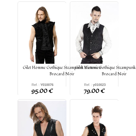
Gilet Homme Gothique Steampunk Victorien
Gilet Homme Gothique Steampunk 
Brocard Noir
Brocard Noir
Ref. :
Y010076
Ref. :
y010023
95.00 €
79.00 €
S - M - L - XL - 2XL - 3XL
S - M - L - XL - 2XL - 3XL