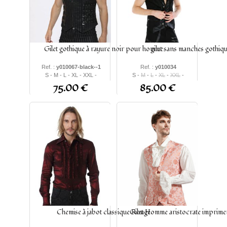
Gilet gothique à rayure noir pour homme
gilet sans manches gothiq
Ref. :
y010067-black--1
Ref. :
y010034
S - M - L - XL - XXL -
S -
M
-
L
-
XL
-
XXL
-
XXXL -
4XL
-
5XL
XXXL
75.00 €
85.00 €
Chemise à jabot classique Rouge
Gilet Homme aristocrate imprime