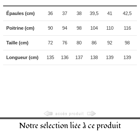
Épaules (cm)
36
37
38
39,5
41
42,5
Poitrine (cm)
90
94
98
104
110
116
Taille (cm)
72
76
80
86
92
98
Longueur (cm)
135
136
137
138
139
139
Notre sélection liée à ce produit