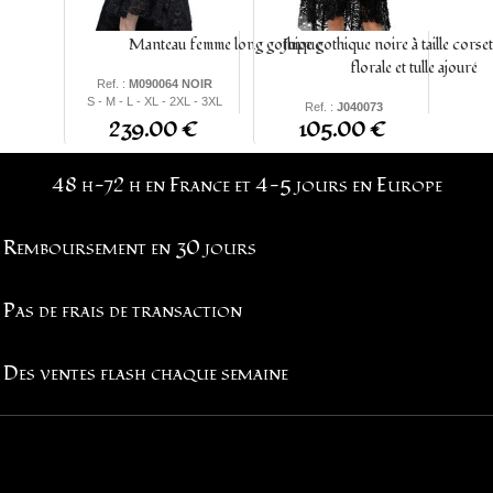
Manteau femme long gothique
Jupe gothique noire à taille corset
florale et tulle ajouré
Ref. :
M090064 NOIR
S - M - L - XL - 2XL - 3XL
Ref. :
J040073
239.00 €
105.00 €
S - M - L - XL - 2XL
48 h-72 h en France et 4-5 jours en Europe
Remboursement en 30 jours
Pas de frais de transaction
Des ventes flash chaque semaine