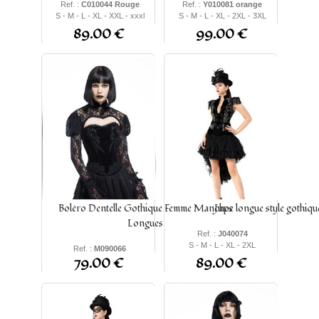
Ref. :
C010044 Rouge
Ref. :
Y010081 orange
S - M - L - XL - XXL - xxxl
S - M - L - XL - 2XL - 3XL
89.00 €
99.00 €
Boléro Dentelle Gothique Femme Manches
Jupe longue style gothiqu
Longues
Ref. :
J040074
S - M - L - XL - 2XL
Ref. :
M090066
79.00 €
89.00 €
S - M - L - XL - 2XL - 3XL