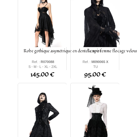
Robe gothique asymétrique en dentelle noire
cape femme flocage velou
Ref. :
R070088
Ref. :
M090065 X
S - M - L - XL - 2XL
TU
145.00 €
95.00 €