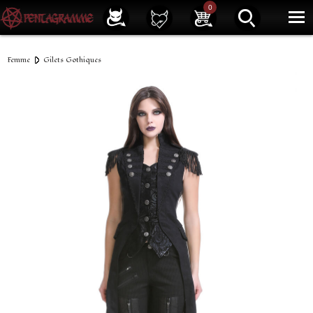
Service client
01 40 39 07 94
0
|
Newsletter
| |
Facebook
|
Instagram
Femme
Gilets Gothiques