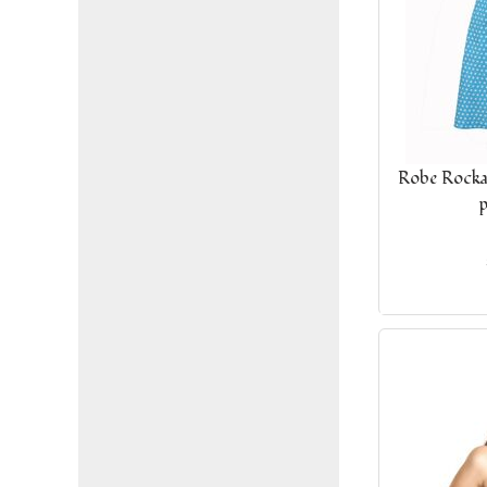
Robe Rockab
p