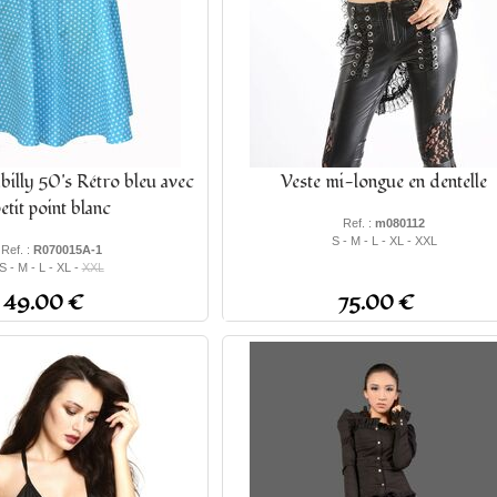
illy 50's Rétro bleu avec
Veste mi-longue en dentelle
etit point blanc
Ref. :
m080112
S - M - L - XL - XXL
Ref. :
R070015A-1
S - M - L - XL -
XXL
49.00 €
75.00 €