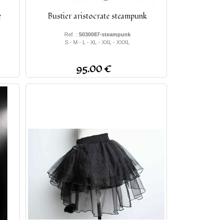
e
Bustier aristocrate steampunk
Ref. :
S030087-steampunk
S - M - L - XL - XXL - XXXL
95.00 €