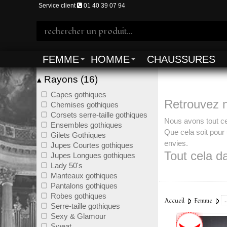
Service client
01 40 39 07 94
FEMME
HOMME
CHAUSSURES
Rayons (16)
▴
Capes gothiques
Retrouvez n
Chemises gothiques
Corsets serre-taille gothiques
Nous avons tout ce 
Ensembles gothiques
Que cela soit pou
Gilets Gothiques
envies.
Jupes Courtes gothiques
Tout cela d
Jupes Longues gothiques
Lady 50's
Du gothique steamp
Manteaux gothiques
Alors n'attendez plu
Pantalons gothiques
Entrez vite
Robes gothiques
Accueil
Femme
Serre-taille gothiques
Nous n'attendons p
Sexy & Glamour
Sweat