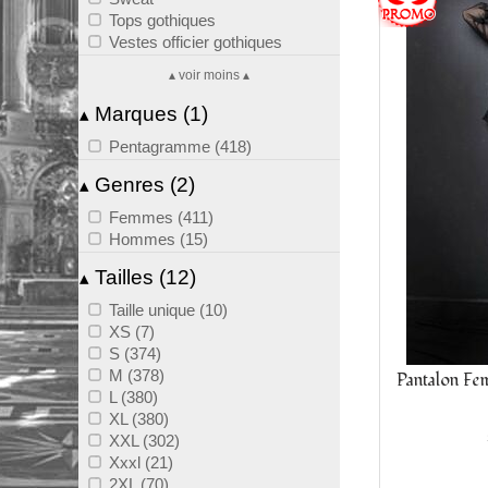
Tops gothiques
Vestes officier gothiques
▴ voir moins ▴
Marques (1)
▴
Pentagramme (418)
Genres (2)
▴
Femmes (411)
Hommes (15)
Tailles (12)
▴
Taille unique (10)
XS (7)
S (374)
M (378)
Pantalon Fe
L (380)
XL (380)
XXL (302)
Xxxl (21)
2XL (70)