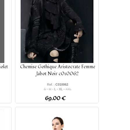
olet
Chemise Gothique Aristocrate Femme
Jabot Noir c010062
Ref. :
C010062
S
-
M
- L - XL -
XXL
69.00 €