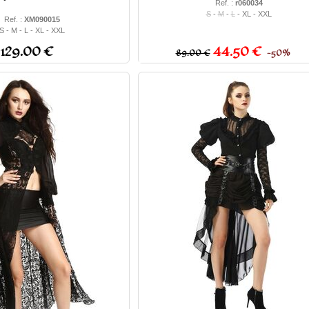
Ref. :
r060034
S
-
M
-
L
- XL - XXL
Ref. :
XM090015
S - M - L - XL - XXL
129.00 €
44.50 €
89.00 €
−50%