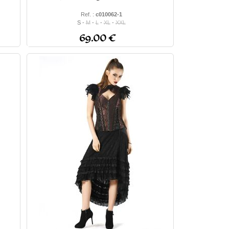
Ref. :
c010062-1
S -
M
-
L
-
XL
-
XXL
69.00 €