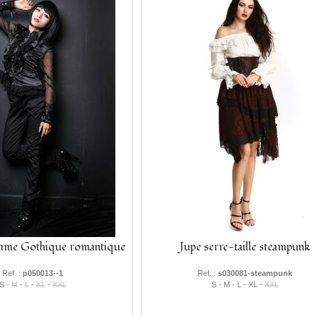
mme Gothique romantique
Jupe serre-taille steampunk
Ref. :
p050013--1
Ref. :
s030081-steampunk
S -
M
-
L
-
XL
-
XXL
S - M - L - XL -
XXL