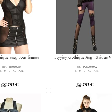
hique sexy pour femme
Legging Gothique Asymétrique Vi
Ref. :
xs030084
Ref. :
P050049AV
S - M - L - XL - XXL
S - M - L - XL -
XXL
55.00 €
39.00 €