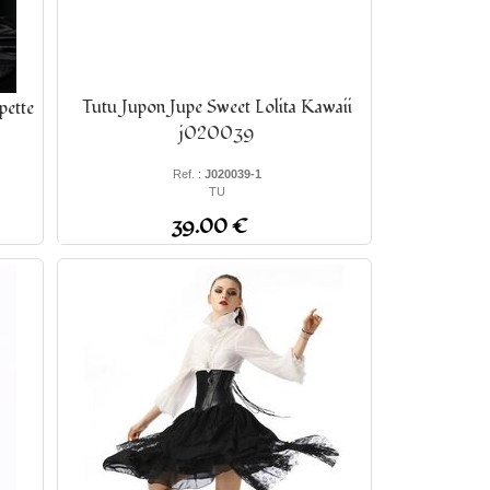
Tutu Jupon Jupe Sweet Lolita Kawaii
ette
j020039
Ref. :
J020039-1
TU
39.00 €