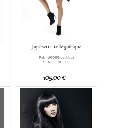
Jupe serre-taille gothique
Ref. :
s030081-gothique
S - M - L - XL - XXL
105.00 €