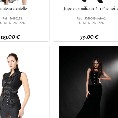
anteau dentelle
Jupe en similicuir à traîne noir
Ref. :
M080163
Ref. :
J040042-noir--1
S - M - L - XL - XXL
S - M - L - XL - XXL
119.00 €
79.00 €