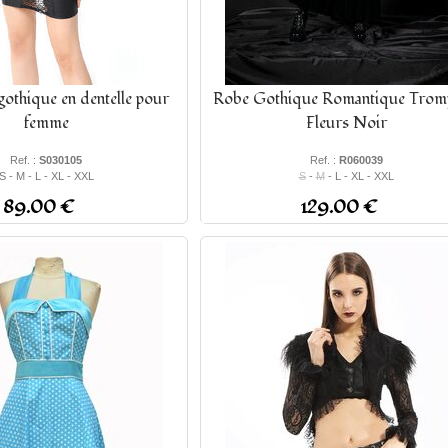
gothique en dentelle pour
Robe Gothique Romantique Tromp
femme
Fleurs Noir
Ref. :
S030105
Ref. :
R060039
S - M - L - XL - XXL
S
-
M
- L - XL - XXL
89.00 €
129.00 €