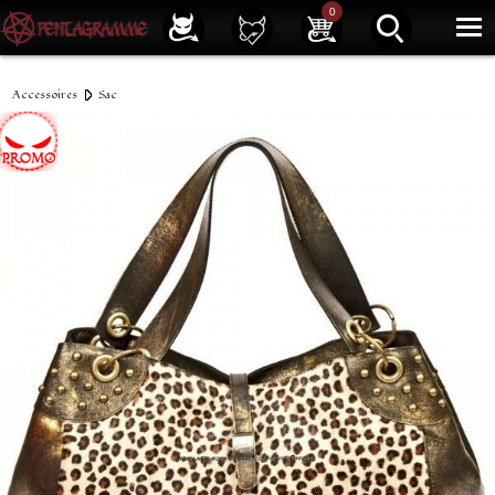
Service client
01 40 39 07 94
0
|
Newsletter
| |
Facebook
|
Instagram
Accessoires
Sac