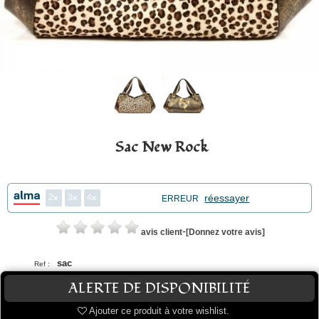
Sac New Rock
2
3
4
réessayer
ERREUR
-
avis client
[Donnez votre avis]
sac
Ref :
Ajouter ce produit à votre wishlist.