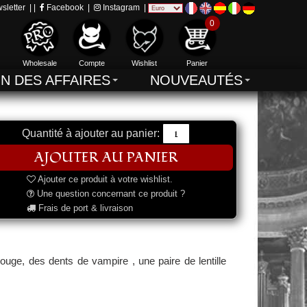
sletter
| |
Facebook
|
Instagram
|
0
Wholesale
Compte
Wishlist
Panier
IN DES AFFAIRES
NOUVEAUTÉS
Quantité à ajouter au panier:
Ajouter ce produit à votre wishlist.
Une question concernant ce produit ?
Frais de port & livraison
uge, des dents de vampire , une paire de lentille