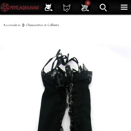
Service client
01 40 39 07 94
0
|
Newsletter
| |
Facebook
|
Instagram
Accessoires
Chaussettes et Collants